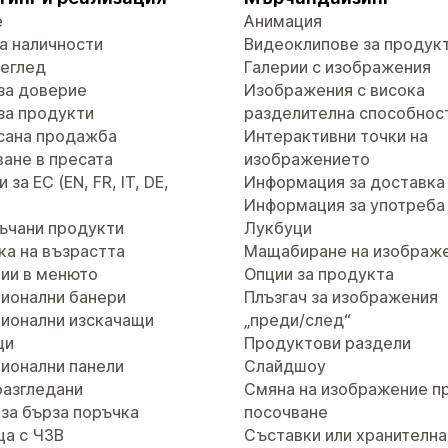
е
Анимация
а наличности
Видеоклипове за продук
реглед
Галерии с изображения
за доверие
Изображения с висока
за продукти
разделителна способнос
сана продажба
Интерактивни точки на
ане в пресата
изображението
за ЕС (EN, FR, IT, DE,
Информация за доставка
Информация за употреба
ъчани продукти
Лукбуци
ка на възрастта
Мащабиране на изображ
ии в менюто
Опции за продукта
ионални банери
Плъзгач за изображения
ионални изскачащи
„преди/след“
ци
Продуктови раздели
ионални панели
Слайдшоу
разгледани
Смяна на изображение п
за бърза поръчка
посочване
ца с ЧЗВ
Съставки или хранителна