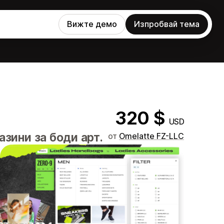
Вижте демо
Изпробвай тема
320 $
USD
азини за боди арт.
от
Omelatte FZ-LLC