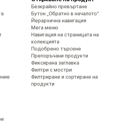
Безкрайно превъртане
та
Бутон „Обратно в началото“
Йерархична навигация
Мега меню
т
Навигация на страницата на
колекцията
Подобрено търсене
Препоръчани продукти
Фиксирана заглавка
Филтри с мостри
ение
Филтриране и сортиране на
продукти
ри