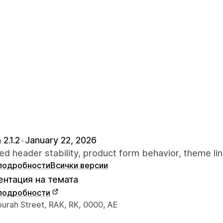
 2.1.2
•
January 22, 2026
d header stability, product form behavior, theme lin
подробности
Всички версии
нтация на темата
подробности
а връзка с дизайнера
urah Street, RAK, RK, 0000, AE