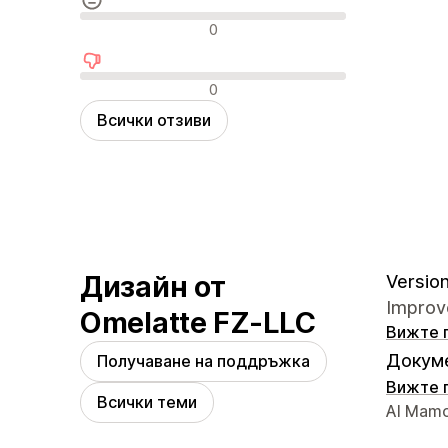
Неутрални отзиви
0
Отрицателни отзиви
0
Всички отзиви
Дизайн от
Version
Improve
Omelatte FZ-LLC
Вижте 
Докуме
Получаване на поддръжка
Вижте 
Всички теми
Данни з
Al Mamo