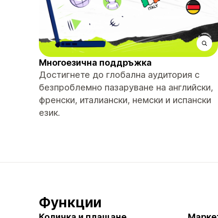
Многоезична поддръжка
Достигнете до глобална аудитория с
безпроблемно пазаруване на английски,
френски, италиански, немски и испански
език.
Функции
Количка и плащане
Марке