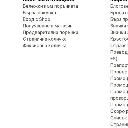
Бележки към поръчката
Блогов
Бърза покупка
Брояч н
Вход с Shop
Бърз п
Получаване в магазин
Значки 
Предварителна поръчка
Значки 
Странична количка
Кръсто
Фиксирана количка
Отразяв
Преводи 
ES)
Препор
Провер
Промоц
Промоц
Промоц
прозор
Промоц
Скоро 
Списък 
Страни