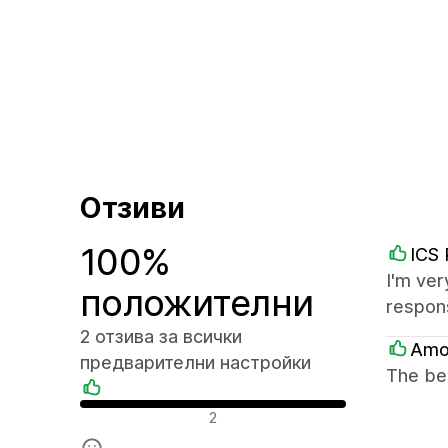
Отзиви
100%
ICS 
I'm ver
положителни
respon
2 отзива за всички
Amo
предварителни настройки
The bes
Положителни отзиви
2