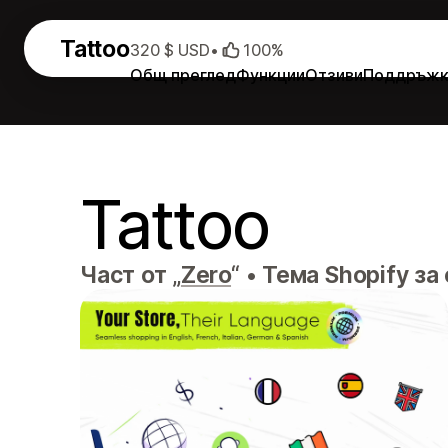
Tattoo
320 $ USD
•
100%
Общ преглед
Функции
Отзиви
Поддръжк
Tattoo
Част от „
Zero
“
•
Тема Shopify за 