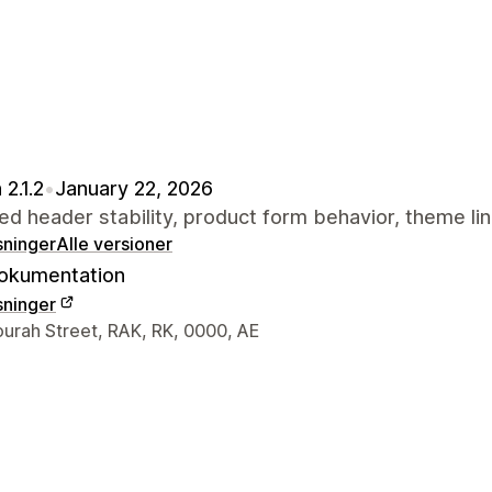
 2.1.2
•
January 22, 2026
d header stability, product form behavior, theme lin
sninger
Alle versioner
okumentation
sninger
ktoplysninger
urah Street, RAK, RK, 0000, AE