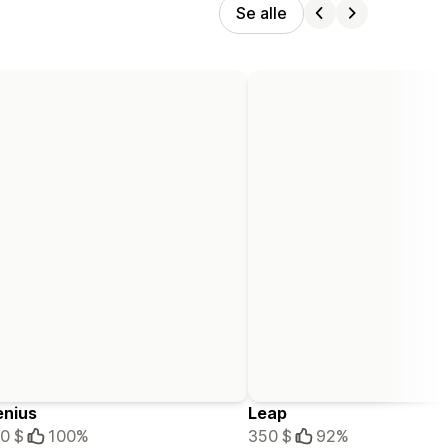
Se alle
enius
Leap
0 $
100%
350 $
92%