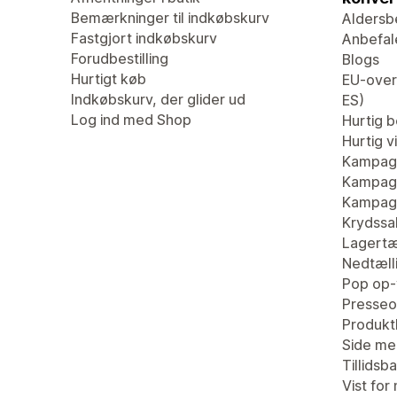
Bemærkninger til indkøbskurv
Aldersb
Fastgjort indkøbskurv
Anbefal
Forudbestilling
Blogs
Hurtigt køb
EU-overs
Indkøbskurv, der glider ud
ES)
Log ind med Shop
Hurtig be
Hurtig v
Kampag
Kampagn
Kampagn
Krydssa
Lagertæ
Nedtæll
Pop op-
Presseo
Produk
Side me
Tillidsb
Vist for 