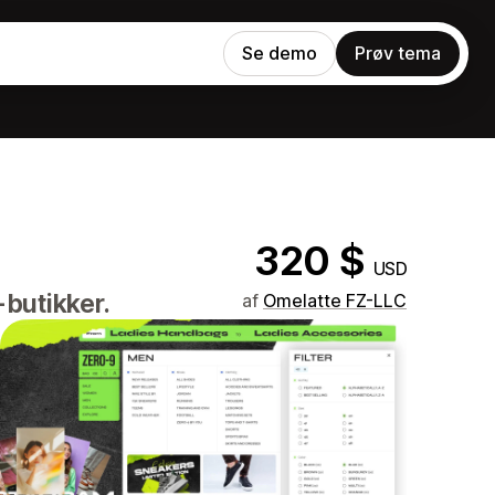
Se demo
Prøv tema
320 $
USD
-butikker.
af
Omelatte FZ-LLC