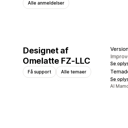
Alle anmeldelser
Designet af
Version
Improve
Omelatte FZ-LLC
Se oply
Temad
Få support
Alle temaer
Se oply
Se konta
Al Mamo