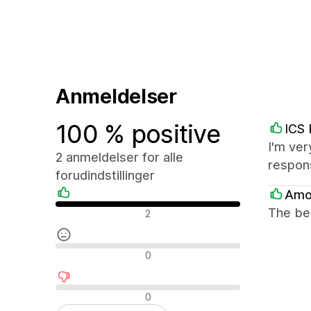
Anmeldelser
100 % positive
ICS 
I'm ver
2 anmeldelser for alle
respon
forudindstillinger
Amo
Positive anmeldelser
The bes
2
Neutrale anmeldelser
0
Negative anmeldelser
0