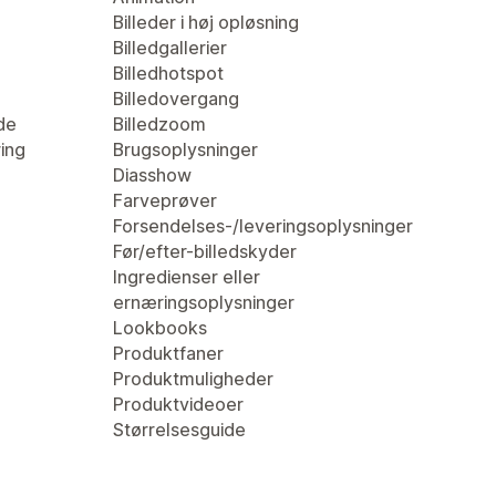
Billeder i høj opløsning
Billedgallerier
Billedhotspot
Billedovergang
de
Billedzoom
ring
Brugsoplysninger
Diasshow
Farveprøver
Forsendelses-/leveringsoplysninger
Før/efter-billedskyder
Ingredienser eller
ernæringsoplysninger
Lookbooks
Produktfaner
Produktmuligheder
Produktvideoer
Størrelsesguide