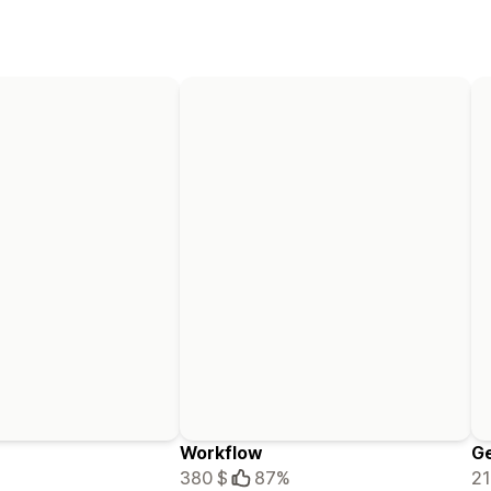
Workflow
G
380 $
87%
21