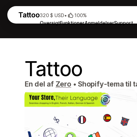
Tattoo
320 $ USD
•
100%
Oversigt
Funktioner
Anmeldelser
Support
Tattoo
En del af
Zero
•
Shopify-tema til t