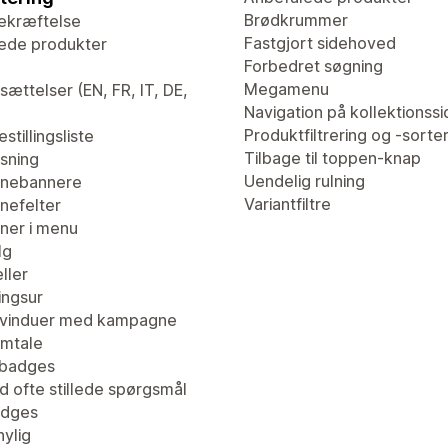
Brødkrummer
ekræftelse
Fastgjort sidehoved
ede produkter
Forbedret søgning
Megamenu
ættelser (EN, FR, IT, DE,
Navigation på kollektionssi
Produktfiltrering og -sorte
stillingsliste
Tilbage til toppen-knap
isning
Uendelig rulning
nebannere
Variantfiltre
efelter
er i menu
lg
ller
ingsur
vinduer med kampagne
mtale
tbadges
d ofte stillede spørgsmål
adges
nylig