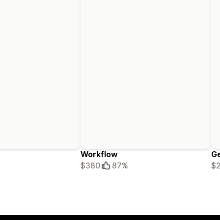
Workflow
G
$380
87%
$