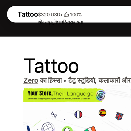
Tattoo
$320 USD
•
100%
ओवरव्यू
सुविधाएं
रिव्यू
सहायता
Tattoo
Zero
का हिस्सा
•
टैटू स्टूडियो, कलाकारों औ