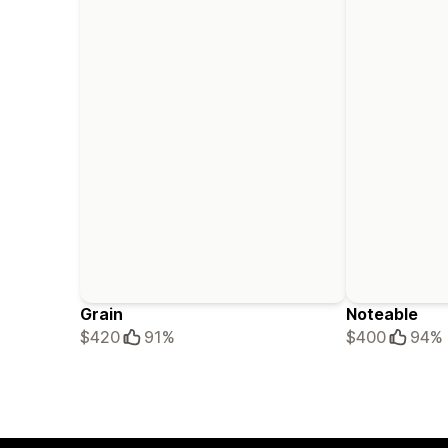
Grain
Noteable
$420
91%
$400
94%