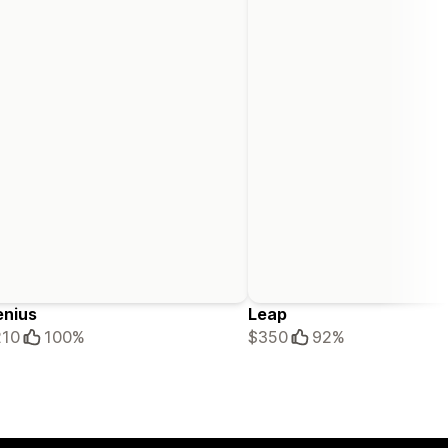
enius
Leap
210
100%
$350
92%