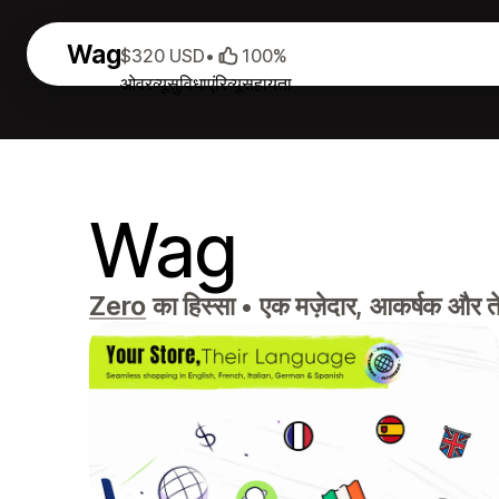
Wag
$320 USD
•
100%
ओवरव्यू
सुविधाएं
रिव्यू
सहायता
Wag
Zero
का हिस्सा
•
एक मज़ेदार, आकर्षक और तेज