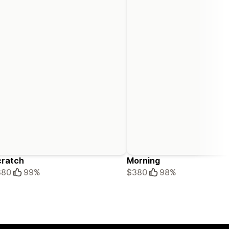
cratch
Morning
380
99%
$380
98%