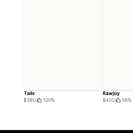
Tails
Rawjoy
$380
100%
$400
98%