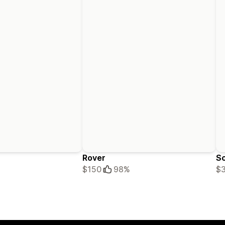
Rover
S
$150
98%
$