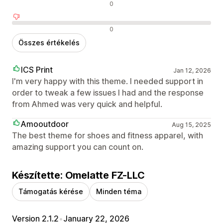
Semleges értékelések
0
Negatív értékelések
0
Összes értékelés
ICS Print
Jan 12, 2026
I'm very happy with this theme. I needed support in
order to tweak a few issues I had and the response
from Ahmed was very quick and helpful.
Amooutdoor
Aug 15, 2025
The best theme for shoes and fitness apparel, with
amazing support you can count on.
Készítette: Omelatte FZ-LLC
Támogatás kérése
Minden téma
Version 2.1.2
•
January 22, 2026