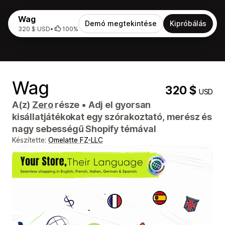
Wag
Demó megtekintése
Kipróbálás
320 $ USD
•
100%
Wag
320 $
USD
A(z)
Zero
része
•
Adj el gyorsan
kisállatjátékokat egy szórakoztató, merész és
nagy sebességű Shopify témával
Készítette:
Omelatte FZ-LLC