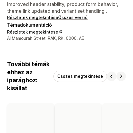
Improved header stability, product form behavior,
theme link updated and variant set handling .
Részletek megtekintése
Összes verzió
Témadokumentáció
Részletek megtekintése
Dizájner kapcsolattartási adatai
Al Mamourah Street, RAK, RK, 0000, AE
További témák
ehhez az
Összes megtekintése
iparághoz:
kisállat