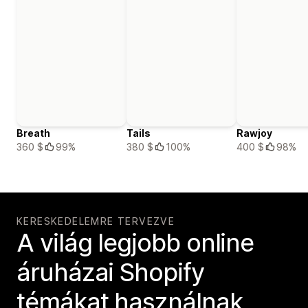
Breath
Tails
Rawjoy
360 $
99%
380 $
100%
400 $
98%
KERESKEDELEMRE TERVEZVE
A világ legjobb online
áruházai Shopify
témákat használnak