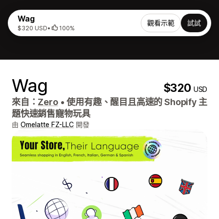
Wag
觀看示範
試試
$320 USD
•
100%
Wag
$320
USD
來自：
Zero
•
使用有趣、醒目且高速的 Shopify 主
題快速銷售寵物玩具
由
Omelatte FZ-LLC
開發