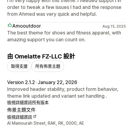
I'm very happy with this theme. I needed support in
order to tweak a few issues I had and the response
from Ahmed was very quick and helpful.
Amooutdoor
Aug 15, 2025
The best theme for shoes and fitness apparel, with
amazing support you can count on.
由 Omelatte FZ-LLC 設計
取得支援
所有佈景主題
Version 2.1.2
•
January 22, 2026
Improved header stability, product form behavior,
theme link updated and variant set handling .
檢視詳細資訊
所有版本
佈景主題文件
檢視詳細資訊
設計者聯絡詳細資訊
Al Mamourah Street, RAK, RK, 0000, AE