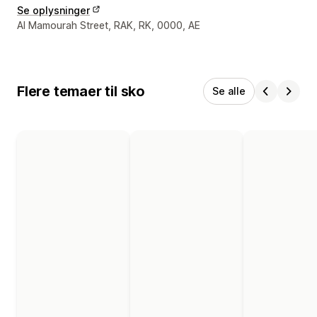
Se oplysninger
Se kontaktoplysninger
Al Mamourah Street, RAK, RK, 0000, AE
Flere temaer til sko
Se alle