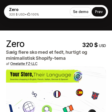
Zero
Se demo
Prøv
320 $ USD
•
100%
Zero
320 $
USD
Sælg flere sko med et fedt, hurtigt og
minimalistisk Shopify-tema
af
Omelatte FZ-LLC