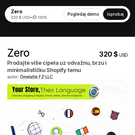
Zero
Pogledaj demo
Isprobaj
320 $ USD
•
100%
Zero
320 $
USD
Prodajte više cipela uz odvažnu, brzu i
minimalističku Shopify temu
autor:
Omelatte FZ-LLC