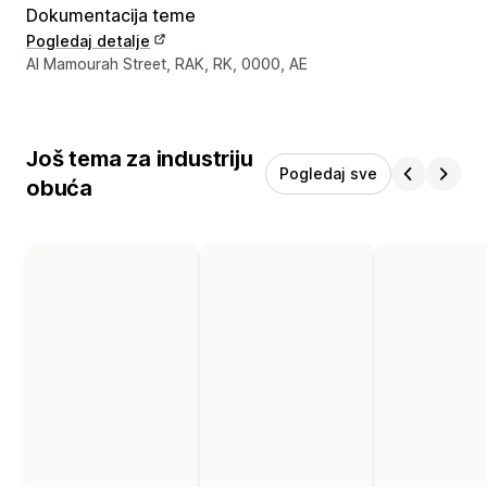
Dokumentacija teme
Pogledaj detalje
Podaci za kontakt dizajnera
Al Mamourah Street, RAK, RK, 0000, AE
Još tema za industriju
Pogledaj sve
obuća