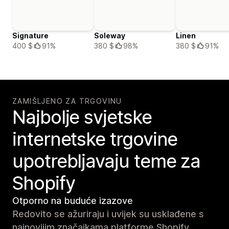
Signature
Soleway
Linen
400 $
91%
380 $
98%
380 $
91%
ZAMIŠLJENO ZA TRGOVINU
Najbolje svjetske
internetske trgovine
upotrebljavaju teme za
Shopify
Otporno na buduće izazove
Redovito se ažuriraju i uvijek su usklađene s
najnovijim značajkama platforme Shopify.