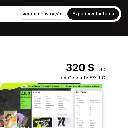
Ver demonstração
Experimentar tema
320 $
USD
por
Omelatte FZ-LLC