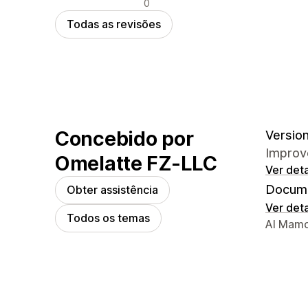
Avaliações negativas
0
Todas as revisões
Concebido por
Version
Improve
Omelatte FZ-LLC
Ver det
Docume
Obter assistência
Ver det
Todos os temas
Detalhe
Al Mamo