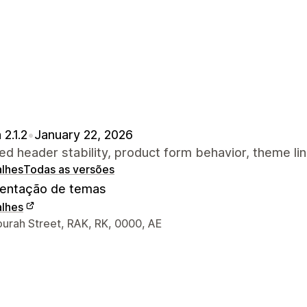
 2.1.2
•
January 22, 2026
d header stability, product form behavior, theme lin
alhes
Todas as versões
ntação de temas
alhes
s de contacto do designer
urah Street, RAK, RK, 0000, AE