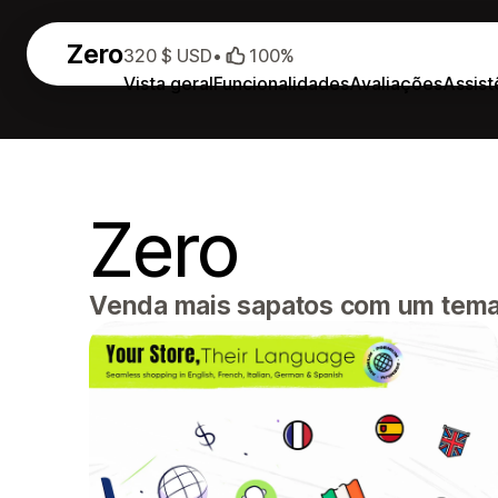
Zero
320 $ USD
•
100%
Vista geral
Funcionalidades
Avaliações
Assist
Zero
Venda mais sapatos com um tema S