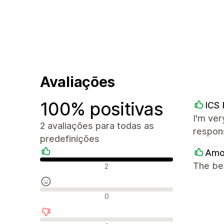
Avaliações
100% positivas
ICS 
I'm ver
2 avaliações para todas as
respon
predefinições
Amo
Avaliações positivas
The bes
2
Avaliações neutras
0