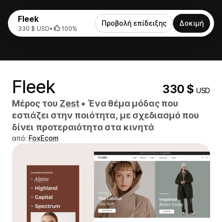
Fleek
Προβολή επίδειξης
Δοκιμή
330 $ USD
•
100%
Fleek
330 $
USD
Μέρος του
Zest
•
Ένα θέμα μόδας που
εστιάζει στην ποιότητα, με σχεδιασμό που
δίνει προτεραιότητα στα κινητά
από:
FoxEcom