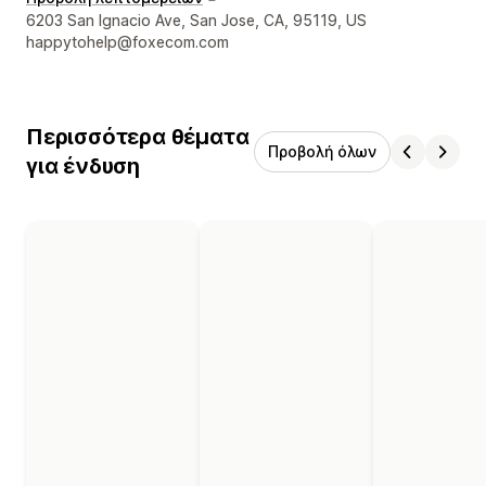
Στοιχεία επικοινωνίας σχεδιαστή
6203 San Ignacio Ave, San Jose, CA, 95119, US
happytohelp@foxecom.com
Περισσότερα θέματα
Προβολή όλων
για ένδυση