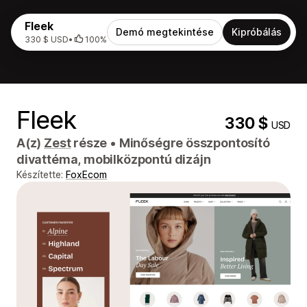
Fleek
Demó megtekintése
Kipróbálás
330 $ USD
•
100%
Fleek
330 $
USD
A(z)
Zest
része
•
Minőségre összpontosító
divattéma, mobilközpontú dizájn
Készítette:
FoxEcom