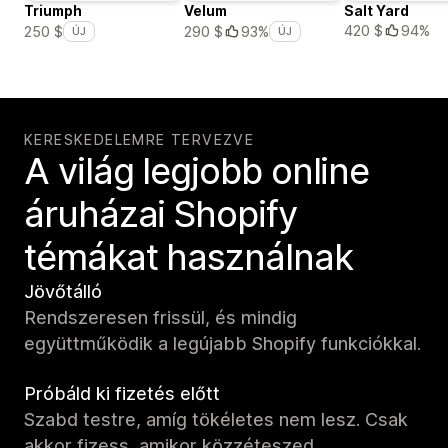
Triumph
Velum
Salt Yard
420 $
94%
250 $
290 $
93%
ÚJ
ÚJ
KERESKEDELEMRE TERVEZVE
A világ legjobb online
áruházai Shopify
témákat használnak
Jövőtálló
Rendszeresen frissül, és mindig
együttműködik a legújabb Shopify funkciókkal.
Próbáld ki fizetés előtt
Szabd testre, amíg tökéletes nem lesz. Csak
akkor fizess, amikor közzéteszed.