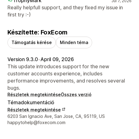
TrophyMark
Jul 7, 2026
Really helpfull support, and they fixed my issue in
first try :-)
Készítette: FoxEcom
Támogatás kérése
Minden téma
Version 9.3.0
•
April 09, 2026
This update introduces support for the new
customer accounts experience, includes
performance improvements, and resolves several
bugs.
Részletek megtekintése
Összes verzió
Témadokumentáció
Részletek megtekintése
Dizájner kapcsolattartási adatai
6203 San Ignacio Ave, San Jose, CA, 95119, US
happytohelp@foxecom.com