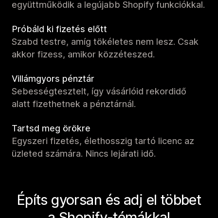
együttműködik a legújabb Shopify funkciókkal.
Próbáld ki fizetés előtt
Szabd testre, amíg tökéletes nem lesz. Csak
akkor fizess, amikor közzéteszed.
Villámgyors pénztár
Sebességtesztelt, így vásárlóid rekordidő
alatt fizethetnek a pénztárnál.
Tartsd meg örökre
Egyszeri fizetés, élethosszig tartó licenc az
üzleted számára. Nincs lejárati idő.
Építs gyorsan és adj el többet
a Shopify-témákkal