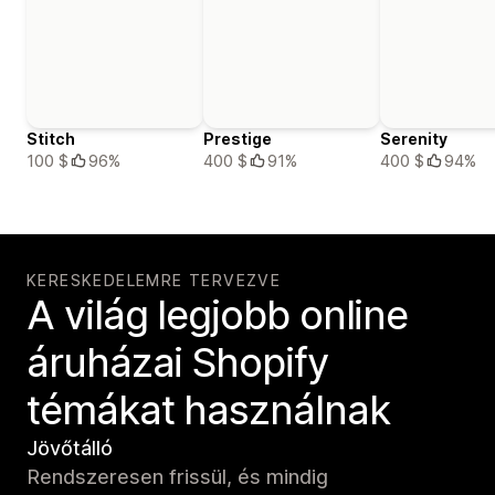
Stitch
Prestige
Serenity
100 $
96%
400 $
91%
400 $
94%
KERESKEDELEMRE TERVEZVE
A világ legjobb online
áruházai Shopify
témákat használnak
Jövőtálló
Rendszeresen frissül, és mindig