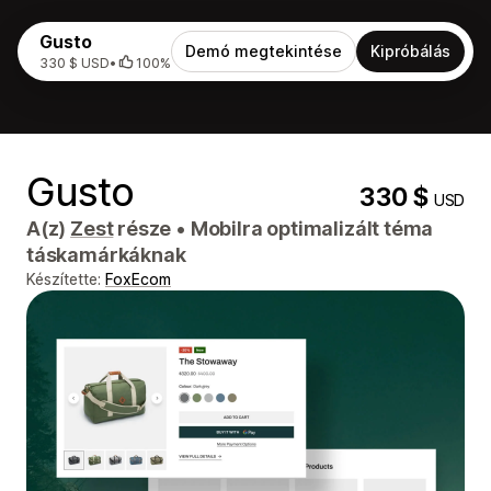
Gusto
Demó megtekintése
Kipróbálás
330 $ USD
•
100%
Gusto
330 $
USD
A(z)
Zest
része
•
Mobilra optimalizált téma
táskamárkáknak
Készítette:
FoxEcom