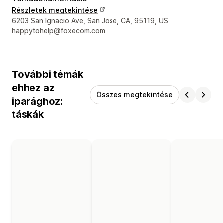
Részletek megtekintése
Dizájner kapcsolattartási adatai
6203 San Ignacio Ave, San Jose, CA, 95119, US
happytohelp@foxecom.com
További témák
ehhez az
Összes megtekintése
iparághoz:
táskák