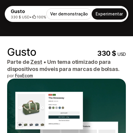
Gusto
Ver demonstração
Experimentar
330 $ USD
•
100%
Gusto
330 $
USD
Parte de
Zest
•
Um tema otimizado para
dispositivos móveis para marcas de bolsas.
por
FoxEcom