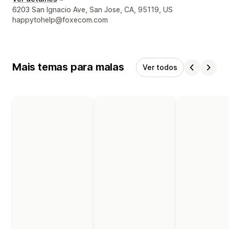
Detalhes de contacto do designer
6203 San Ignacio Ave, San Jose, CA, 95119, US
happytohelp@foxecom.com
Mais temas para malas
Ver todos