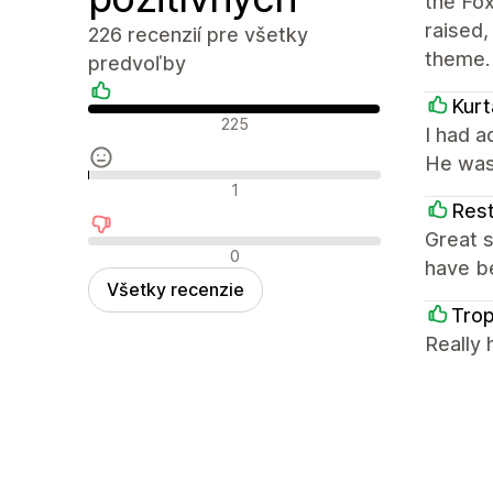
the Fo
raised
226 recenzií pre všetky
theme.
predvoľby
Kurt
Pozitívne recenzie
225
I had 
He was
Neutrálne recenzie
1
Rest
Great s
Negatívne recenzie
0
have be
Všetky recenzie
Tro
Really 