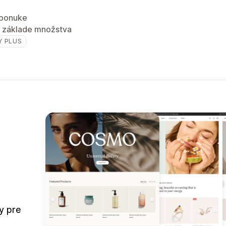
 ponuke
 základe množstva
Y PLUS
y pre