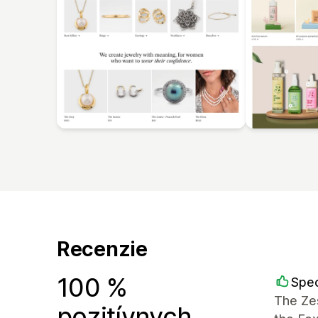
Recenzie
100 %
Spec
The Zes
pozitívnych