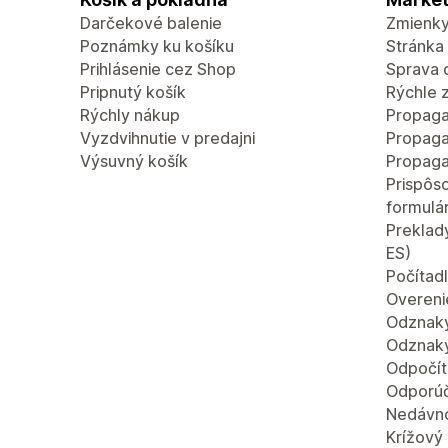
Darčekové balenie
Zmienky
Poznámky ku košíku
Stránka
Prihlásenie cez Shop
Sprava 
Pripnutý košík
Rýchle 
Rýchly nákup
Propaga
Vyzdvihnutie v predajni
Propaga
Výsuvný košík
Propaga
Prispôs
formulá
Preklady
ES)
Počítad
Overeni
Odznaky
Odznaky
Odpočít
Odporúč
Nedávn
Krížový