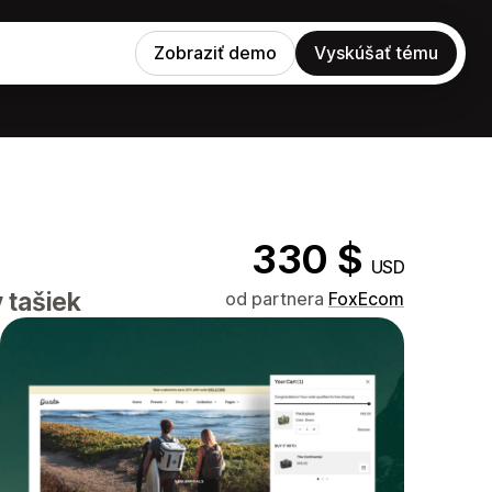
Zobraziť demo
Vyskúšať tému
330 $
USD
 tašiek
od partnera
FoxEcom