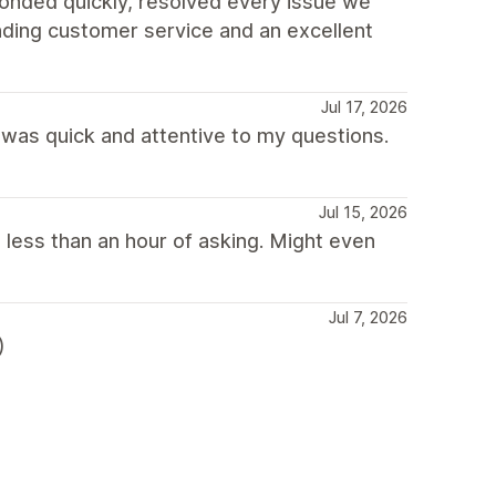
onded quickly, resolved every issue we
ding customer service and an excellent
Jul 17, 2026
was quick and attentive to my questions.
Jul 15, 2026
 less than an hour of asking. Might even
Jul 7, 2026
)