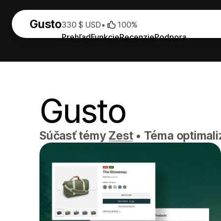
Gusto
330 $ USD
•
100%
Prehľad
Funkcie
Recenzie
Podpora
Gusto
Súčasť témy
Zest
•
Téma optimaliz