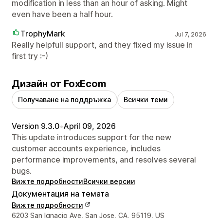
modification in less than an hour of asking. Might
even have been a half hour.
TrophyMark
Jul 7, 2026
Really helpfull support, and they fixed my issue in
first try :-)
Дизайн от FoxEcom
Получаване на поддръжка
Всички теми
Version 9.3.0
•
April 09, 2026
This update introduces support for the new
customer accounts experience, includes
performance improvements, and resolves several
bugs.
Вижте подробности
Всички версии
Документация на темата
Вижте подробности
Данни за връзка с дизайнера
6203 San Ignacio Ave, San Jose, CA, 95119, US