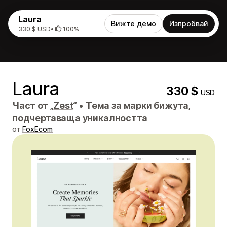
Laura
Вижте демо
Изпробвай
330 $ USD
•
100%
Laura
330 $
USD
Част от „
Zest
“
•
Тема за марки бижута,
подчертаваща уникалността
от
FoxEcom