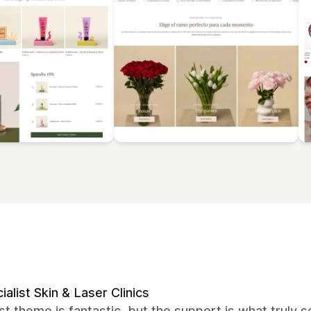
ialist Skin & Laser Clinics
t theme is fantastic, but the support is what truly se