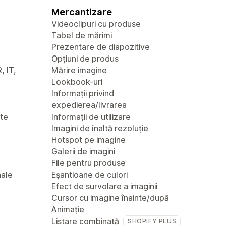
Mercantizare
Videoclipuri cu produse
Tabel de mărimi
Prezentare de diapozitive
Opțiuni de produs
, IT,
Mărire imagine
Lookbook-uri
Informații privind
expedierea/livrarea
nte
Informații de utilizare
Imagini de înaltă rezoluție
Hotspot pe imagine
Galerii de imagini
File pentru produse
nale
Eșantioane de culori
Efect de survolare a imaginii
Cursor cu imagine înainte/după
Animație
Listare combinată
SHOPIFY PLUS