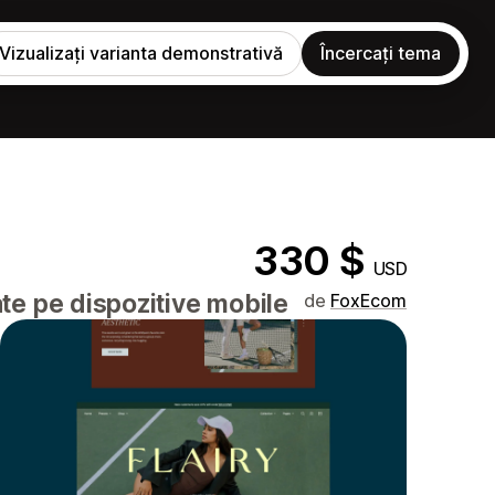
Vizualizați varianta demonstrativă
Încercați tema
330 $
USD
te pe dispozitive mobile
de
FoxEcom