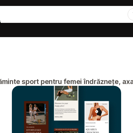
ă
minte sport pentru femei îndrăznețe, axa