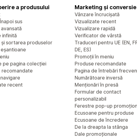
erire a produsului
Marketing și conversie
x
Vânzare încrucișată
Înapoi sus
Vizualizate recent
 avansată
Vizualizare rapidă
infinită
Verificator de vârstă
a și sortarea produselor
Traduceri pentru UE (EN, FR
u eșantioane
DE, ES)
eniu
Promoții în meniu
 pe pagina colecției
Produse recomandate
e recomandate
Pagina de întrebări frecve
 navigare
Numărătoare inversă
ate recent
Menționări în presă
Formular de contact
personalizabil
Ferestre pop-up promoțio
Ecusoane pentru produse
Ecusoane de încredere
De la dreapta la stânga
Dale promoționale