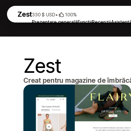
Zest
330 $ USD
•
100%
Prezentare generală
Funcții
Recenzii
Asistenț
Zest
Creat pentru magazine de îmbrăcă