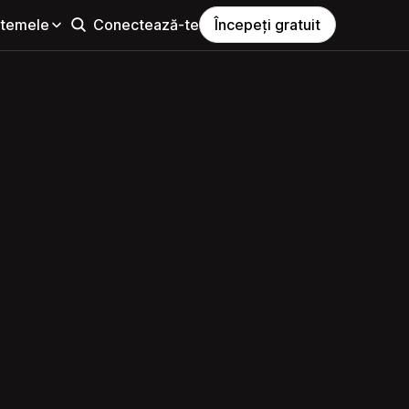
i temele
Conectează-te
Începeți gratuit