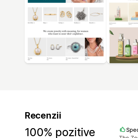
Recenzii
100% pozitive
Spec
The Zes