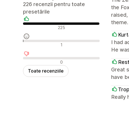
226 recenzii pentru toate
the Fo
presetările
raised
theme.
Recenzii pozitive
225
Kurt
I had 
Recenzii neutre
1
He was
Recenzii negative
Rest
0
Great s
Toate recenziile
have be
Tro
Really 