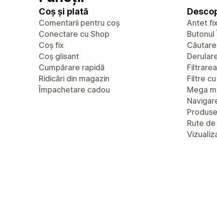
Coș și plată
Descop
Comentarii pentru coș
Antet fi
Conectare cu Shop
Butonul 
Coș fix
Căutare
Coș glisant
Derulare 
Cumpărare rapidă
Filtrare
Ridicări din magazin
Filtre c
Împachetare cadou
Mega m
Navigare
Produs
Rute de
Vizualiz