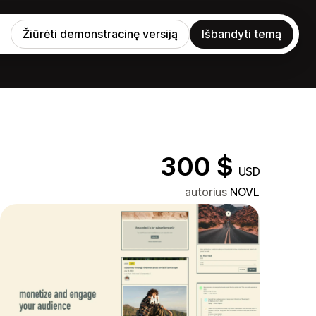
Žiūrėti demonstracinę versiją
Išbandyti temą
300 $
USD
autorius
NOVL