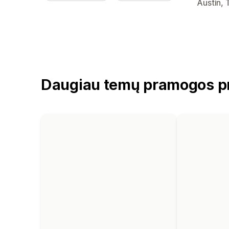
Kūrėjo k
Austin, 
Daugiau temų pramogos p