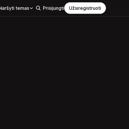
Naršyti temas
Prisijungti
Užsiregistruoti