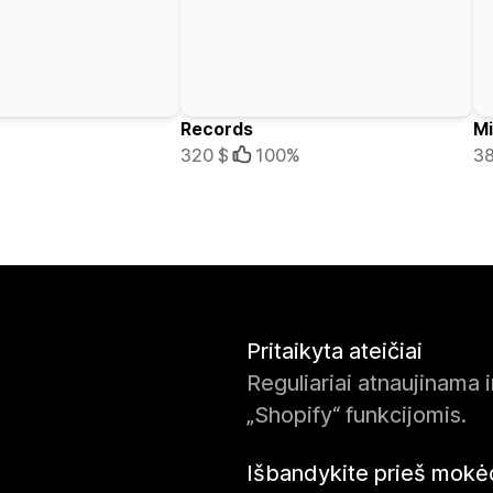
Records
Mi
320 $
100%
38
Pritaikyta ateičiai
Reguliariai atnaujinama 
„Shopify“ funkcijomis.
Išbandykite prieš mok