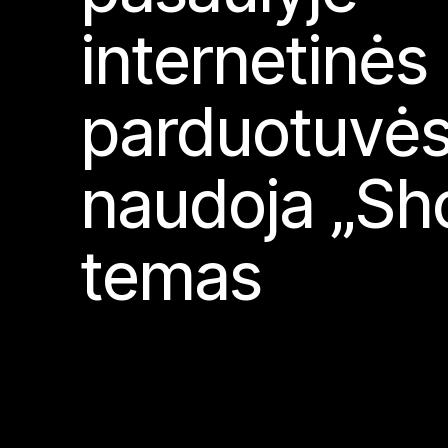
internetinės
parduotuvė
naudoja „Sh
temas