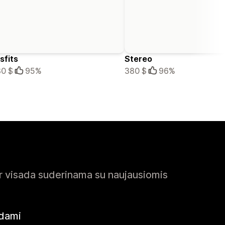
sfits
Stereo
0 $
95%
380 $
96%
ir visada suderinama su naujausiomis
ėdami