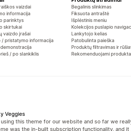
raiškos vaizdai
Begalinis slinkimas
mo informacija
Fiksuota antraštė
o parinktys
Išplėstinis meniu
 skirtukai
Kolekcijos puslapio navigac
 vaizdo įrašai
Lankytojo kelias
 / pristatymo informacija
Patobulinta paieška
 demonstracija
Produktų filtravimas ir rūši
rieš / po slankiklis
Rekomenduojami produkta
ky Veggies
using this theme for our website and so far we reall
eme was the in-built subscription functionality, and