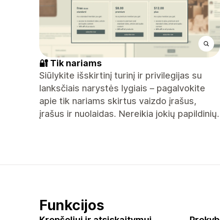
🔐 Tik nariams
Siūlykite išskirtinį turinį ir privilegijas su
lanksčiais narystės lygiais – pagalvokite
apie tik nariams skirtus vaizdo įrašus,
įrašus ir nuolaidas. Nereikia jokių papildinių.
Funkcijos
Krepšeliui ir atsiskaitymui
Prekyb