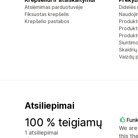
Atsiėmimas parduotuvėje
Didelės 
Fiksuotas krepšelis
Naudoji
Krepšelio pastabos
Produkt
Produkto
Produktų
Siuntimo
Skaidrių
Vaizdų p
Atsiliepimai
100 % teigiamų
Fun
We are 
1 atsiliepimai
this th