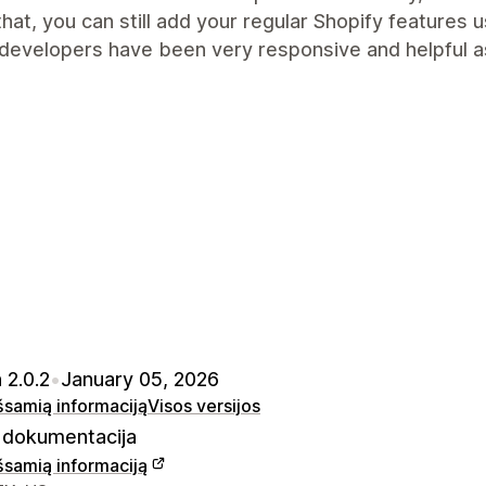
that, you can still add your regular Shopify features 
developers have been very responsive and helpful as
 2.0.2
•
January 05, 2026
išsamią informaciją
Visos versijos
dokumentacija
išsamią informaciją