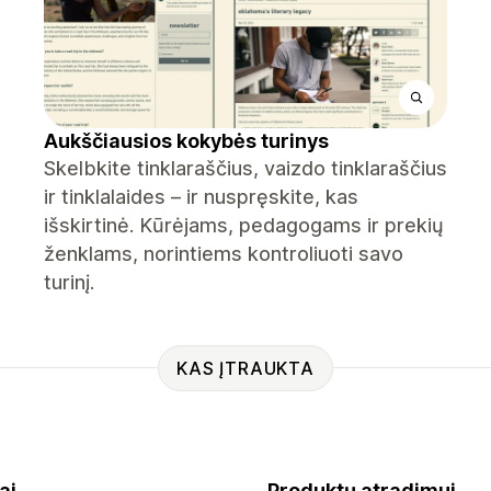
Aukščiausios kokybės turinys
Skelbkite tinklaraščius, vaizdo tinklaraščius
ir tinklalaides – ir nuspręskite, kas
išskirtinė. Kūrėjams, pedagogams ir prekių
ženklams, norintiems kontroliuoti savo
turinį.
KAS ĮTRAUKTA
ai
Produktų atradimui