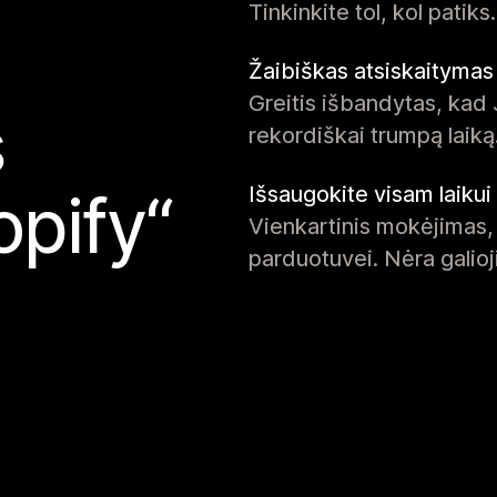
Tinkinkite tol, kol patik
Žaibiškas atsiskaitymas
Greitis išbandytas, kad 
s
rekordiškai trumpą laiką
Išsaugokite visam laikui
opify“
Vienkartinis mokėjimas,
parduotuvei. Nėra galio