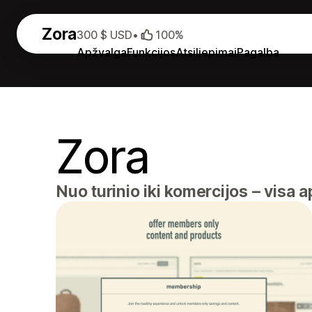
Zora
300 $ USD
•
100%
Apžvalga
Funkcijos
Atsiliepimai
Pagalba
Zora
Nuo turinio iki komercijos – visa 