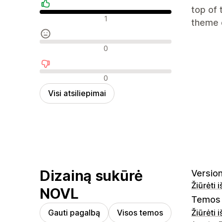
top of 
Teigiami atsiliepimai
1
theme 
Neutralūs atsiliepimai
0
Neigiami atsiliepimai
0
Visi atsiliepimai
Dizainą sukūrė
Version
Žiūrėti 
NOVL
Temos 
Gauti pagalbą
Visos temos
Žiūrėti 