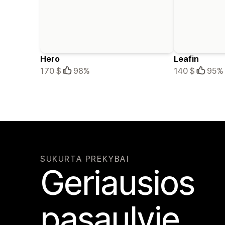
Hero
Leafin
170 $
98%
140 $
95%
SUKURTA PREKYBAI
Geriausios
pasaulyje