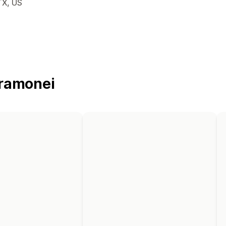
ontaktiniai duomenys
TX, US
ramonei