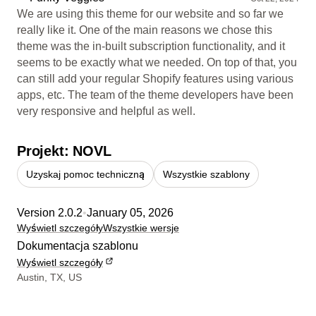
We are using this theme for our website and so far we
really like it. One of the main reasons we chose this
theme was the in-built subscription functionality, and it
seems to be exactly what we needed. On top of that, you
can still add your regular Shopify features using various
apps, etc. The team of the theme developers have been
very responsive and helpful as well.
Projekt: NOVL
Uzyskaj pomoc techniczną
Wszystkie szablony
Version 2.0.2
•
January 05, 2026
Wyświetl szczegóły
Wszystkie wersje
Dokumentacja szablonu
Wyświetl szczegóły
Dane kontaktowe projektanta
Austin, TX, US