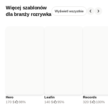
Więcej szablonów
Wyświetl wszystkie
dla branży rozrywka
Hero
Leafin
Records
170 $
98%
140 $
95%
320 $
100%