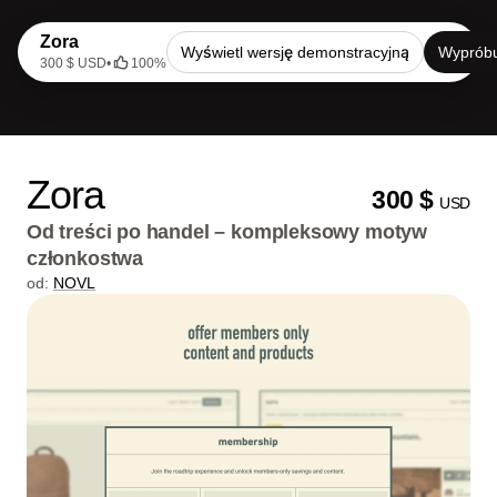
Zora
Wyświetl wersję demonstracyjną
Wypróbu
300 $ USD
•
100%
Zora
300 $
USD
Od treści po handel – kompleksowy motyw
członkostwa
od:
NOVL