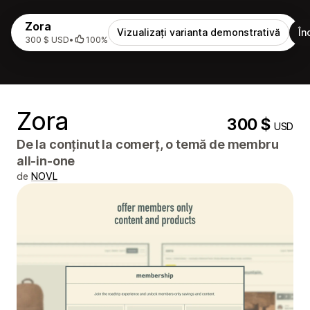
Zora
Vizualizați varianta demonstrativă
În
300 $ USD
•
100%
Zora
300 $
USD
De la conținut la comerț, o temă de membru
all-in-one
de
NOVL