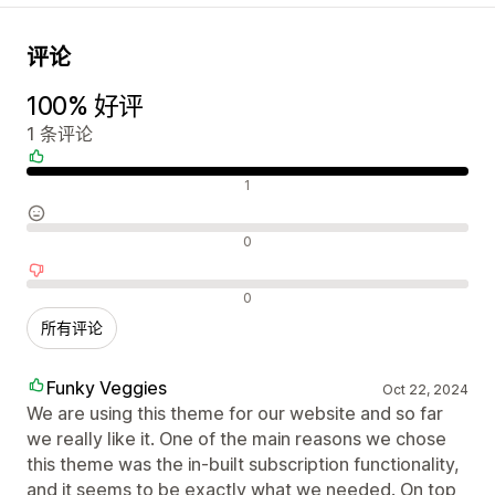
评论
100% 好评
1 条评论
好评
1
中评
0
差评
0
所有评论
Funky Veggies
Oct 22, 2024
We are using this theme for our website and so far
we really like it. One of the main reasons we chose
this theme was the in-built subscription functionality,
and it seems to be exactly what we needed. On top