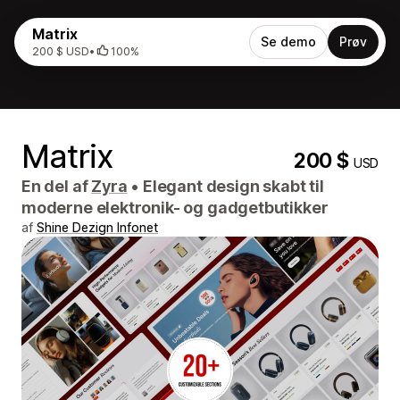
Matrix
Se demo
Prøv
200 $ USD
•
100%
Matrix
200 $
USD
En del af
Zyra
•
Elegant design skabt til
moderne elektronik- og gadgetbutikker
af
Shine Dezign Infonet