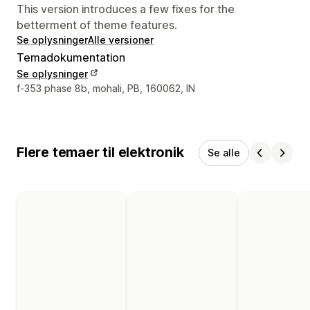
This version introduces a few fixes for the
betterment of theme features.
Se oplysninger
Alle versioner
Temadokumentation
Se oplysninger
Se kontaktoplysninger
f-353 phase 8b, mohali, PB, 160062, IN
Flere temaer til elektronik
Se alle