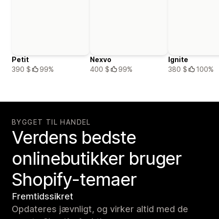
Petit
Nexvo
Ignite
390 $
99%
400 $
99%
380 $
100%
BYGGET TIL HANDEL
Verdens bedste
onlinebutikker bruger
Shopify-temaer
Fremtidssikret
Opdateres jævnligt, og virker altid med de