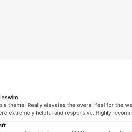
rieswim
ble theme! Really elevates the overall feel for the
ere extremely helpful and responsive. Highly recom
aft