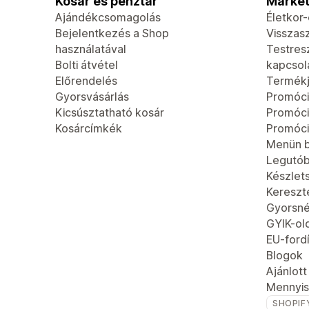
Kosár és pénztár
Market
Ajándékcsomagolás
Életkor
Bejelentkezés a Shop
Visszas
használatával
Testres
Bolti átvétel
kapcsola
Előrendelés
Termék
Gyorsvásárlás
Promóci
Kicsúsztatható kosár
Promóc
Kosárcímkék
Promóci
Menün b
Legutób
Készlet
Kereszt
Gyorsn
GYIK-ol
EU-fordí
Blogok
Ajánlot
Mennyis
SHOPIF