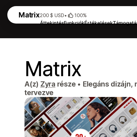
Matrix
200 $ USD
•
100%
Áttekintés
Funkciók
Értékelések
Támogatá
Matrix
A(z)
Zyra
része
•
Elegáns dizájn, 
tervezve