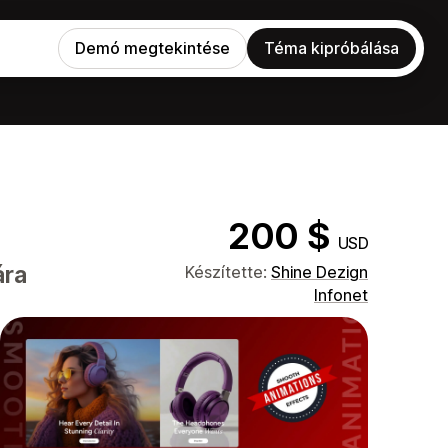
Demó megtekintése
Téma kipróbálása
200 $
USD
ára
Készítette:
Shine Dezign
Infonet