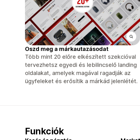
Oszd meg a márkautazásodat
Több mint 20 előre elkészített szekcióval
tervezhetsz egyedi és lebilincselő landing
oldalakat, amelyek magával ragadják az
ügyfeleket és erősítik a márkád jelenlétét.
Funkciók