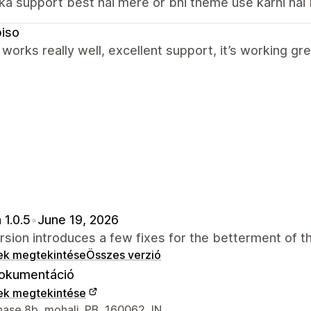
a support best hai mere or bhi theme use karni hai
iso
orks really well, excellent support, it’s working gre
 1.0.5
•
June 19, 2026
rsion introduces a few fixes for the betterment of 
ek megtekintése
Összes verzió
okumentáció
ek megtekintése
 kapcsolattartási adatai
hase 8b, mohali, PB, 160062, IN