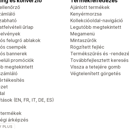
ing és konverzió
Termékfelfedezés
-ellenőrző
Ajánlott termékek
zámláló
Kenyérmorzsa
zabható
Kollekcióoldal-navigáció
tfelvételi űrlap
Legutóbb megtekintett
jelvények
Megamenü
ós felugró ablakok
Mintaszűrők
iós csempék
Rögzített fejléc
ós bannerek
Termékszűrés és -rendez
elüli promóciók
Továbbfejlesztett keresés
b megtekintett
Vissza a tetejére gomb
számláló
Végtelenített görgetés
értékesítés
ézet
dal
tások (EN, FR, IT, DE, ES)
t termékek
égi árképzés
Y PLUS