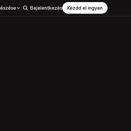
észése
Bejelentkezés
Kezdd el ingyen