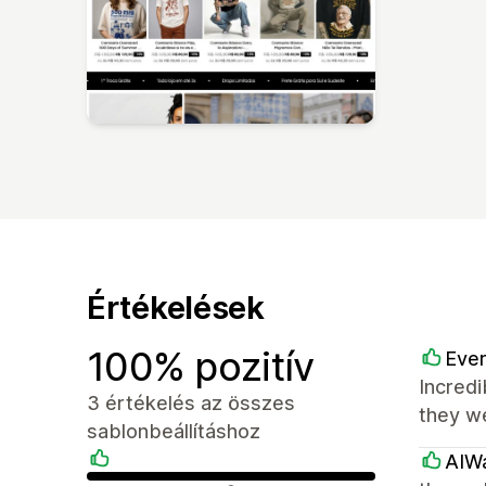
Értékelések
100% pozitív
Eve
Incredi
3 értékelés az összes
they w
sablonbeállításhoz
AIW