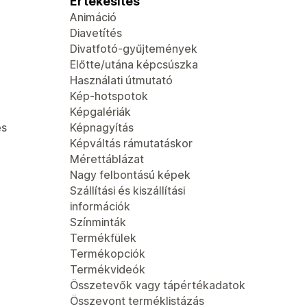
Értékesítés
Animáció
Diavetítés
Divatfotó-gyűjtemények
Előtte/utána képcsúszka
Használati útmutató
Kép-hotspotok
Képgalériák
és
Képnagyítás
Képváltás rámutatáskor
Mérettáblázat
Nagy felbontású képek
Szállítási és kiszállítási
információk
Színminták
Termékfülek
Termékopciók
Termékvideók
Összetevők vagy tápértékadatok
Összevont terméklistázás