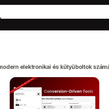
s
modern elektronikai és kütyüboltok szám