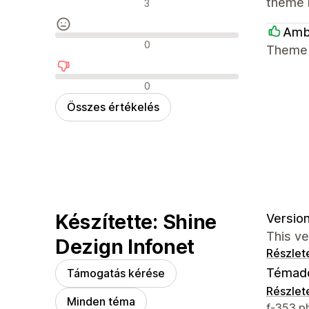
Pozitív értékelések
theme k
3
Amb
Semleges értékelések
0
Theme w
Negatív értékelések
0
Összes értékelés
Készítette: Shine
Version
This ve
Dezign Infonet
Részlet
Témad
Támogatás kérése
Részlet
Minden téma
Dizájner
f-353 p