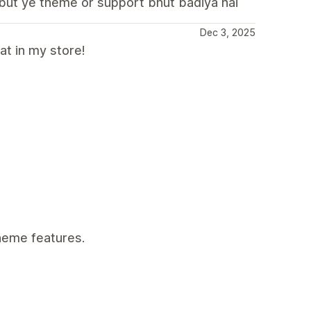
 but ye theme or support bhut badiya hai
Dec 3, 2025
at in my store!
theme features.