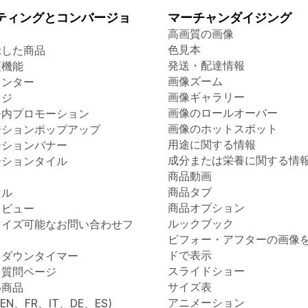
ティングとコンバージョ
マーチャンダイジング
高画質の画像
色見本
示した商品
発送・配達情報
証機能
画像ズーム
ウンター
画像ギャラリー
ッジ
画像のロールオーバー
ー内プロモーション
画像のホットスポット
ーションポップアップ
用途に関する情報
ーションバナー
成分または栄養に関する情
ーションタイル
商品動画
商品タブ
セル
商品オプション
クビュー
ルックブック
マイズ可能なお問い合わせフ
ビフォー・アフターの画像
ドで表示
トダウンタイマー
スライドショー
る質問ページ
サイズ表
め商品
アニメーション
(EN、FR、IT、DE、ES)