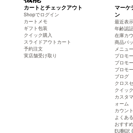
カートとチェックアウト
マーケ
Shopでログイン
ン
カートメモ
最近表
ギフト包装
年齢認
クイック購入
在庫カ
スライドアウトカート
商品バ
予約注文
メニュ
実店舗受け取り
プロモ
プロモ
プロモ
ブログ
クロス
クイッ
カスタ
ォーム
カウン
よくあ
おすす
EU翻訳 