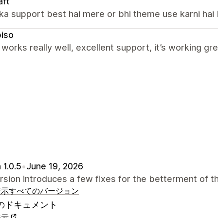
aft
a support best hai mere or bhi theme use karni hai
iso
orks really well, excellent support, it’s working gre
 1.0.5
•
June 19, 2026
rsion introduces a few fixes for the betterment of 
表示
すべてのバージョン
のドキュメント
表示