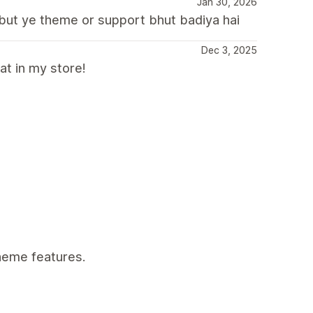
Jan 30, 2026
 but ye theme or support bhut badiya hai
Dec 3, 2025
at in my store!
theme features.