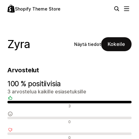
Shopify Theme Store
Zyra
Kokeile
Näytä tiedot
Arvostelut
100 % positiivisia
3 arvostelua kaikille esiasetuksille
Positiiviset arvostelut
3
Neutraalit arvostelut
0
Negatiiviset arvostelut
0