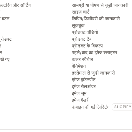
िल्टरिंग और सॉर्टिंग
सामग्री या पोषण से जुड़ी जानकारी
ज
साइज़ चार्ट
प बटन
शिपिंग/डिलीवरी की जानकारी
लुकबुक
प्रोडक्ट वीडियो
्रोडक्ट
प्रोडक्ट टैब
र
प्रोडक्ट के विकल्प
टर
पहले/बाद का इमेज स्लाइडर
देखे गए
कलर स्वैचेज़
ऐनिमेशन
इस्तेमाल से जुड़ी जानकारी
इमेज हॉटस्पॉट
इमेज रोलओवर
इमेज ज़ूम
इमेज गैलरी
कंबाइन की गई लिस्टिंग
SHOPIFY