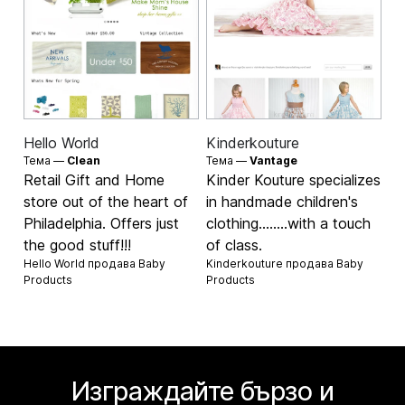
Hello World
Kinderkouture
Тема —
Clean
Тема —
Vantage
Retail Gift and Home
Kinder Kouture specializes
store out of the heart of
in handmade children's
Philadelphia. Offers just
clothing........with a touch
the good stuff!!!
of class.
Hello World продава
Baby
Kinderkouture продава
Baby
Products
Products
Изграждайте бързо и