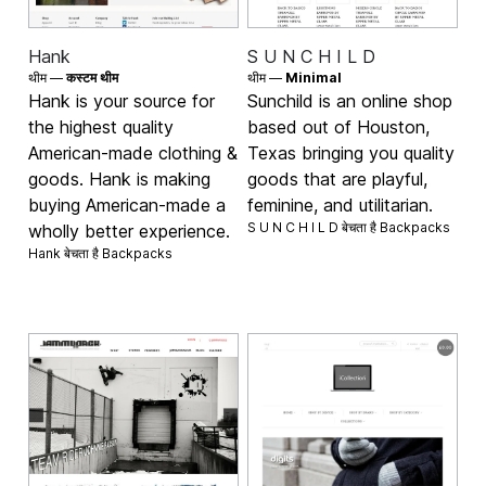
Hank
S U N C H I L D
थीम —
कस्टम थीम
थीम —
Minimal
Hank is your source for
Sunchild is an online shop
the highest quality
based out of Houston,
American-made clothing &
Texas bringing you quality
goods. Hank is making
goods that are playful,
buying American-made a
feminine, and utilitarian.
S U N C H I L D बेचता है
Backpacks
wholly better experience.
Hank बेचता है
Backpacks