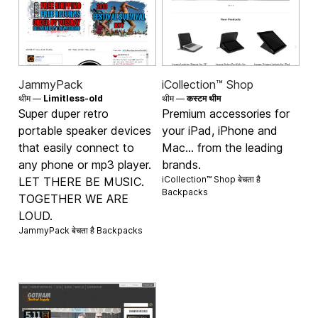
JammyPack
iCollection™ Shop
थीम —
Limitless-old
थीम —
कस्टम थीम
Super duper retro
Premium accessories for
portable speaker devices
your iPad, iPhone and
that easily connect to
Mac... from the leading
any phone or mp3 player.
brands.
iCollection™ Shop बेचता है
LET THERE BE MUSIC.
Backpacks
TOGETHER WE ARE
LOUD.
JammyPack बेचता है
Backpacks