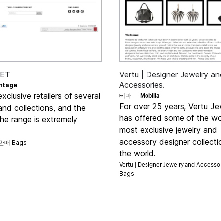
RET
Vertu | Designer Jewelry an
Accessories.
ntage
Mobilia
xclusive retailers of several
테마 —
For over 25 years, Vertu Je
nd collections, and the
has offered some of the wo
the range is extremely
most exclusive jewelry and
T 판매
accessory designer collecti
Bags
the world.
Vertu | Designer Jewelry and Access
Bags