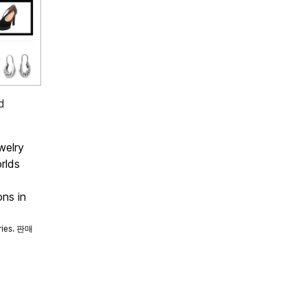
d
welry
rlds
ons in
ories. 판매