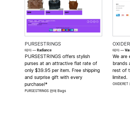
PURSESTRINGS
OXIDE
Radiance
테마 —
테마 —
Va
PURSESTRINGS offers stylish
We are e
purses at an attractive flat rate of
brands a
only $39.95 per item. Free shipping
rest of 
and surprise gift with every
limited.
OXIDERE
purchase!*
PURSESTRINGS 판매
Bags