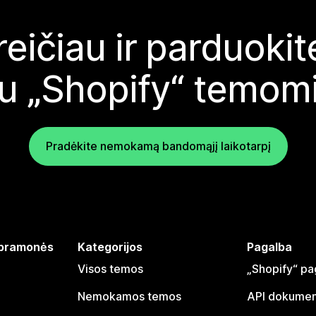
reičiau ir parduoki
u „Shopify“ temom
Pradėkite nemokamą bandomąjį laikotarpį
 pramonės
Kategorijos
Pagalba
Visos temos
„Shopify“ pa
Nemokamos temos
API dokumen