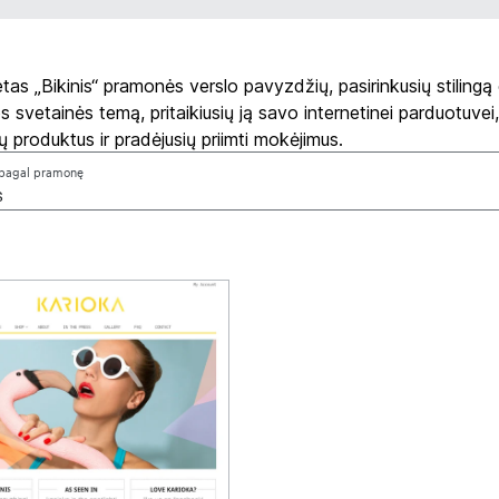
etas „Bikinis“ pramonės verslo pavyzdžių, pasirinkusių stilingą 
 svetainės temą, pritaikiusių ją savo internetinei parduotuvei,
ių produktus ir pradėjusių priimti mokėjimus.
i pagal pramonę