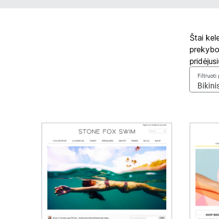
Štai kel
prekybos
pridėjus
Filtruot