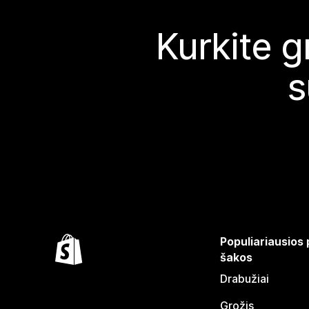
Kurkite g
s
Populiariausios
šakos
Drabužiai
Grožis