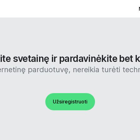
te svetainę ir pardavinėkite bet k
ernetinę parduotuvę, nereikia turėti techn
Užsiregistruoti