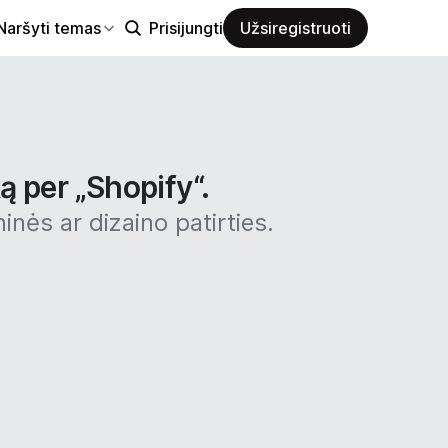
Naršyti temas
Prisijungti
Užsiregistruoti
ą per „Shopify“.
inės ar dizaino patirties.