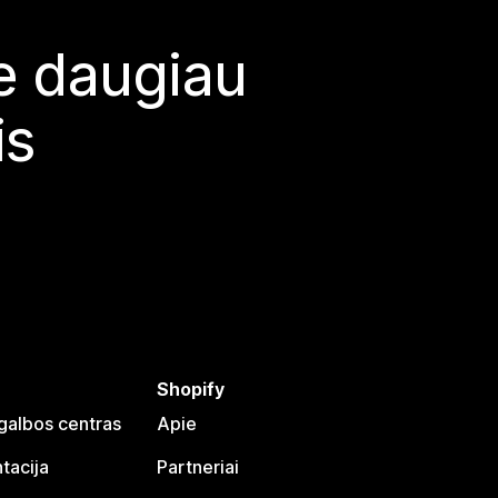
te daugiau
is
Shopify
galbos centras
Apie
tacija
Partneriai