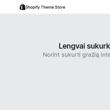
Shopify Theme Store
Lengvai sukurki
Norint sukurti gražią int