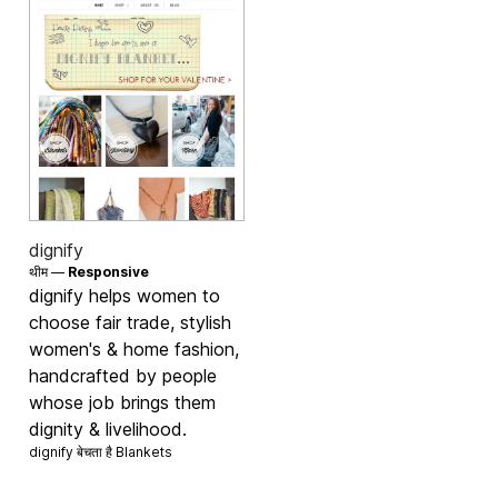
dignify
थीम —
Responsive
dignify helps women to
choose fair trade, stylish
women's & home fashion,
handcrafted by people
whose job brings them
dignity & livelihood.
dignify बेचता है
Blankets