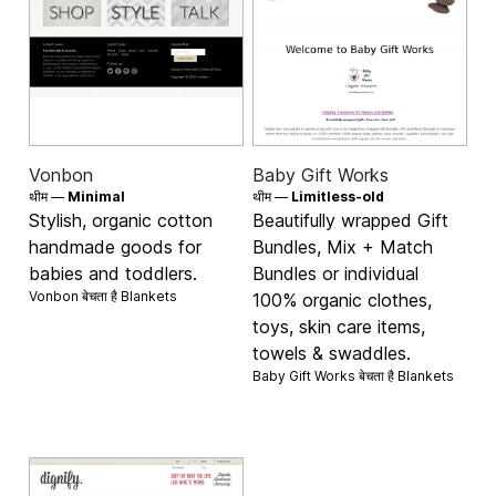
Vonbon
Baby Gift Works
थीम —
Minimal
थीम —
Limitless-old
Stylish, organic cotton
Beautifully wrapped Gift
handmade goods for
Bundles, Mix + Match
babies and toddlers.
Bundles or individual
Vonbon बेचता है
Blankets
100% organic clothes,
toys, skin care items,
towels & swaddles.
Baby Gift Works बेचता है
Blankets