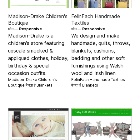
Madison-Drake Children's
FelinFach Handmade
Boutique
Textiles
थीम —
Responsive
थीम —
Responsive
Madison-Drake is a
We design and make
children's store featuring
handmade, quilts, throws,
upscale smocked &
blankets, cushions,
appliqued clothes, holiday,
bedding and other soft
birthday & special
furnishings using Welsh
occasion outfits.
wool and Irish linen
Madison-Drake Children's
FelinFach Handmade Textiles
Boutique बेचता है
Blankets
बेचता है
Blankets