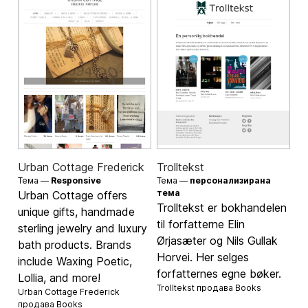
Urban Cottage Frederick
Trolltekst
Тема —
Responsive
Тема —
персонализирана
тема
Urban Cottage offers
Trolltekst er bokhandelen
unique gifts, handmade
til forfatterne Elin
sterling jewelry and luxury
Ørjasæter og Nils Gullak
bath products. Brands
Horvei. Her selges
include Waxing Poetic,
forfatternes egne bøker.
Lollia, and more!
Trolltekst продава
Books
Urban Cottage Frederick
продава
Books