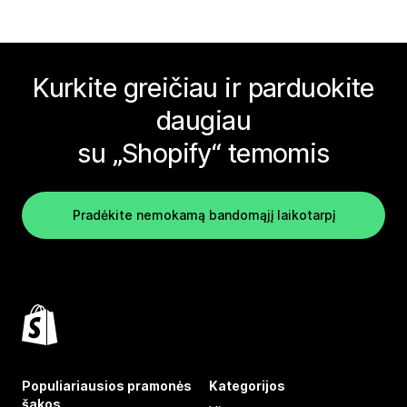
Kurkite greičiau ir parduokite
daugiau
su „Shopify“ temomis
Pradėkite nemokamą bandomąjį laikotarpį
Populiariausios pramonės
Kategorijos
šakos