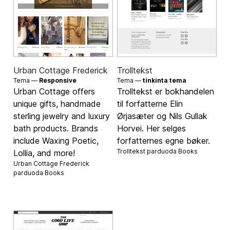
Urban Cottage Frederick
Trolltekst
Tema —
Responsive
Tema —
tinkinta tema
Urban Cottage offers
Trolltekst er bokhandelen
unique gifts, handmade
til forfatterne Elin
sterling jewelry and luxury
Ørjasæter og Nils Gullak
bath products. Brands
Horvei. Her selges
include Waxing Poetic,
forfatternes egne bøker.
Trolltekst parduoda
Books
Lollia, and more!
Urban Cottage Frederick
parduoda
Books