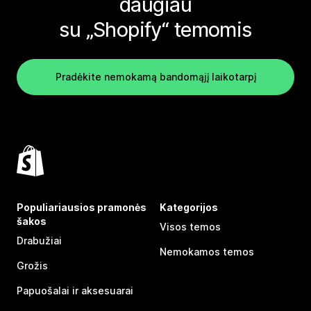
daugiau
su „Shopify“ temomis
Pradėkite nemokamą bandomąjį laikotarpį
Populiariausios pramonės
Kategorijos
šakos
Visos temos
Drabužiai
Nemokamos temos
Grožis
Papuošalai ir aksesuarai