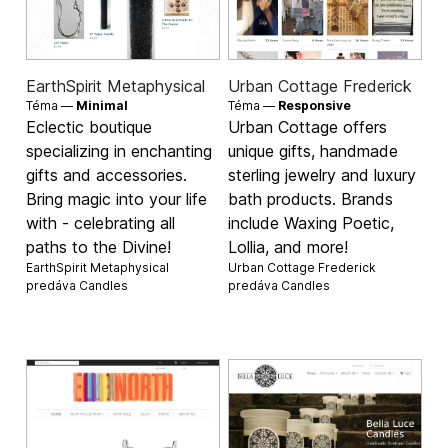
EarthSpirit Metaphysical
Urban Cottage Frederick
Téma —
Minimal
Téma —
Responsive
Eclectic boutique
Urban Cottage offers
specializing in enchanting
unique gifts, handmade
gifts and accessories.
sterling jewelry and luxury
Bring magic into your life
bath products. Brands
with - celebrating all
include Waxing Poetic,
paths to the Divine!
Lollia, and more!
EarthSpirit Metaphysical
Urban Cottage Frederick
predáva
Candles
predáva
Candles