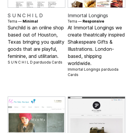
S U N C H I L D
Immortal Longings
Tema —
Minimal
Tema —
Responsive
Sunchild is an online shop
At Immortal Longings we
based out of Houston,
create theatrically inspired
Texas bringing you quality
Shakespeare Gifts &
goods that are playful,
Illustrations. London-
feminine, and utilitarian.
based, shipping
S U N C H I L D parduoda
Cards
worldwide.
Immortal Longings parduoda
Cards