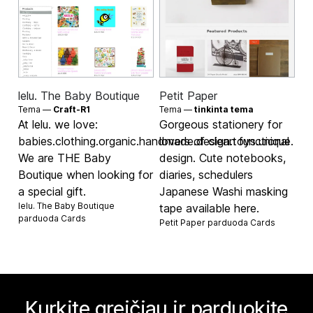
lelu. The Baby Boutique
Petit Paper
Tema —
Craft-R1
Tema —
tinkinta tema
At lelu. we love:
Gorgeous stationery for
babies.clothing.organic.handmade.design.toys.unique.
lovers of clean functional
We are THE Baby
design. Cute notebooks,
Boutique when looking for
diaries, schedulers
a special gift.
Japanese Washi masking
lelu. The Baby Boutique
tape available here.
parduoda
Cards
Petit Paper parduoda
Cards
Kurkite greičiau ir parduokite