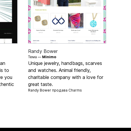
Randy Bower
Тема —
Minimo
 an
Unique jewelry, handbags, scarves
is to
and watches. Animal friendly,
re you
charitable company with a love for
thentic
great taste.
Randy Bower продава
Charms