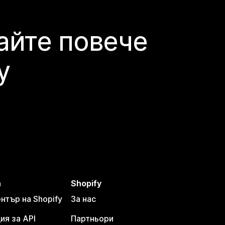
айте повече
y
а
Shopify
тър на Shopify
За нас
я за API
Партньори