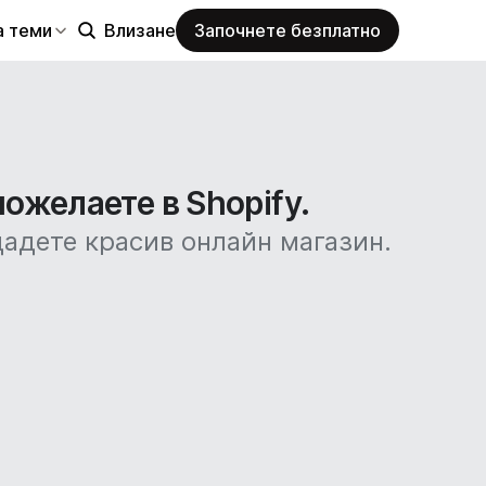
а теми
Влизане
Започнете безплатно
пожелаете в Shopify.
дадете красив онлайн магазин.