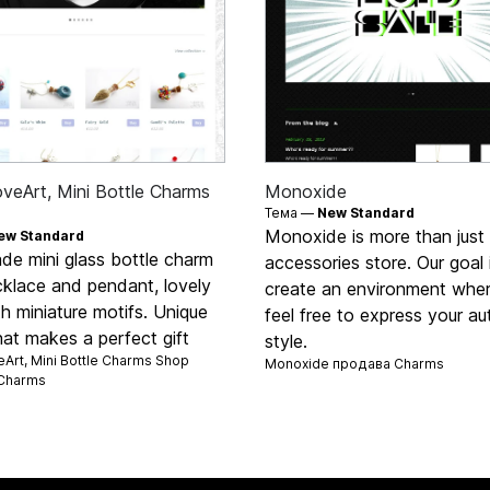
oveArt, Mini Bottle Charms
Monoxide
Тема —
New Standard
Monoxide is more than just
ew Standard
e mini glass bottle charm
accessories store. Our goal 
cklace and pendant, lovely
create an environment whe
ith miniature motifs. Unique
feel free to express your au
hat makes a perfect gift
style.
eArt, Mini Bottle Charms Shop
Monoxide продава
Charms
Charms