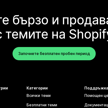
е бързо и продав
с темите на Shopif
Започнете безплатен пробен период
трии
Категории
Поддръжк
Всички теми
Помощен цен
Безплатни теми
Документаци