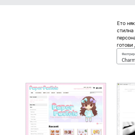
Ето няк
стилна 
персона
готови 
Филтрир