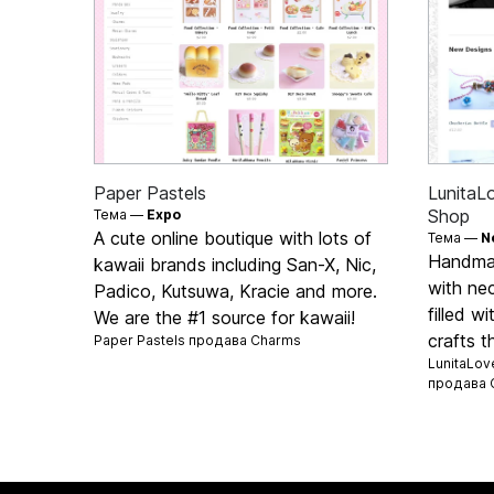
Paper Pastels
LunitaL
Shop
Тема —
Expo
A cute online boutique with lots of
Тема —
N
Handmad
kawaii brands including San-X, Nic,
with ne
Padico, Kutsuwa, Kracie and more.
filled w
We are the #1 source for kawaii!
crafts t
Paper Pastels продава
Charms
LunitaLov
продава