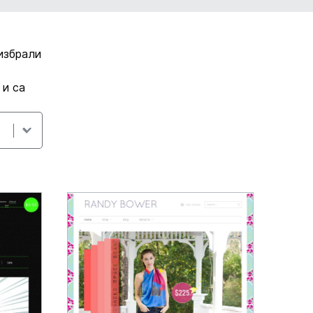
 избрали
 и са