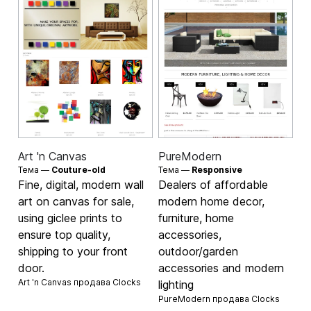
Art 'n Canvas
PureModern
Тема —
Couture-old
Тема —
Responsive
Fine, digital, modern wall
Dealers of affordable
art on canvas for sale,
modern home decor,
using giclee prints to
furniture, home
ensure top quality,
accessories,
shipping to your front
outdoor/garden
door.
accessories and modern
Art 'n Canvas продава
Clocks
lighting
PureModern продава
Clocks