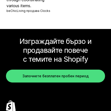
various items.
beChicLiving продава
Clocks
Изграждайте бързо и
продавайте повече
с темите на Shopify
Започнете безплатен пробен период