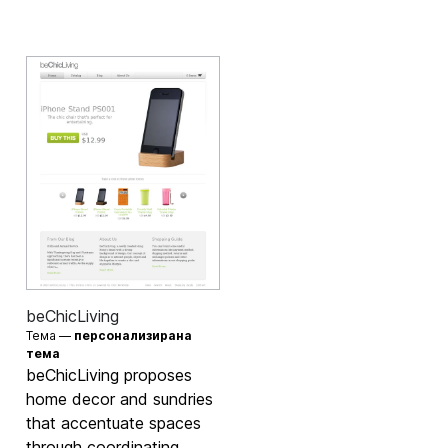
beChicLiving
Тема —
персонализирана
тема
beChicLiving proposes
home decor and sundries
that accentuate spaces
through coordinating