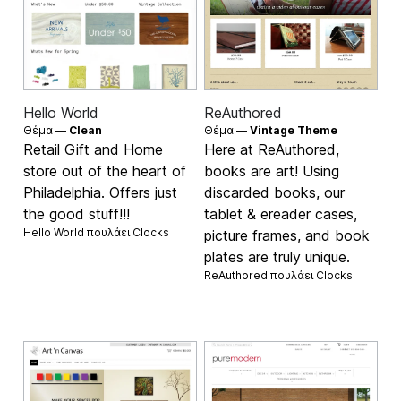
Hello World
ReAuthored
Θέμα —
Clean
Θέμα —
Vintage Theme
Retail Gift and Home
Here at ReAuthored,
store out of the heart of
books are art! Using
Philadelphia. Offers just
discarded books, our
the good stuff!!!
tablet & ereader cases,
Hello World πουλάει
Clocks
picture frames, and book
plates are truly unique.
ReAuthored πουλάει
Clocks