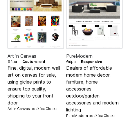
Art 'n Canvas
PureModern
Θέμα —
Couture-old
Θέμα —
Responsive
Fine, digital, modern wall
Dealers of affordable
art on canvas for sale,
modern home decor,
using giclee prints to
furniture, home
ensure top quality,
accessories,
shipping to your front
outdoor/garden
door.
accessories and modern
Art 'n Canvas πουλάει
Clocks
lighting
PureModern πουλάει
Clocks