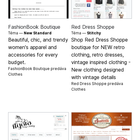
FashionBook Boutique
Red Dress Shoppe
Téma —
New Standard
Téma —
Stitchy
Beautiful, chic, and trendy
Shop Red Dress Shoppe
women's apparel and
boutique for NEW retro
accessories for every
clothing, retro dresses,
budget.
vintage inspired clothing -
FashionBook Boutique predáva
New clothing designed
Clothes
with vintage details
Red Dress Shoppe predáva
Clothes