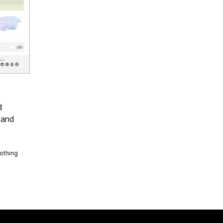
d
 and
othing