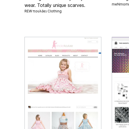
meNmomm
wear. Totally unique scarves.
REW πουλάει
Clothing