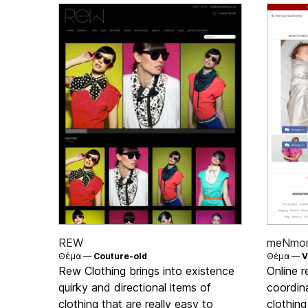
REW
meNmo
Θέμα —
Couture-old
Θέμα —
V
Rew Clothing brings into existence
Online r
quirky and directional items of
coordin
clothing that are really easy to
clothin