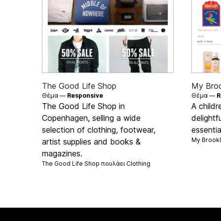
The Good Life Shop
My Bro
Θέμα —
Responsive
Θέμα —
R
The Good Life Shop in
A childr
Copenhagen, selling a wide
delightf
selection of clothing, footwear,
essentia
My Brookl
artist supplies and books &
magazines.
The Good Life Shop πουλάει
Clothing