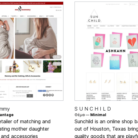
mmy
S U N C H I L D
antage
Θέμα —
Minimal
etailer of matching and
Sunchild is an online shop 
ating mother daughter
out of Houston, Texas brin
g and accessories
quality goods that are playfu