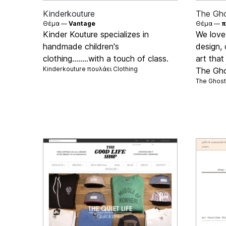
Kinderkouture
The Gho
Θέμα —
Vantage
Θέμα —
π
Kinder Kouture specializes in
We love
handmade children's
design, 
clothing........with a touch of class.
art that
Kinderkouture πουλάει
Clothing
The Gho
The Ghost