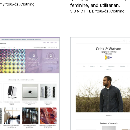
y πουλάει
Clothing
feminine, and utilitarian.
S U N C H I L D πουλάει
Clothing