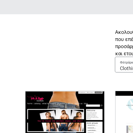
Ακολουθ
που επέ
προσάρμ
και ετο
Φιλτράρι