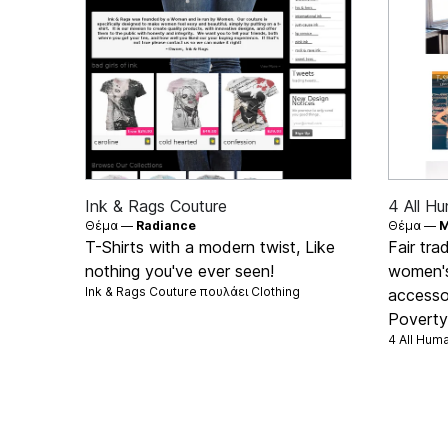
Ink & Rags Couture
4 All H
Θέμα —
Radiance
Θέμα —
M
T-Shirts with a modern twist, Like
Fair tra
nothing you've ever seen!
women's
Ink & Rags Couture πουλάει
Clothing
accessor
Poverty 
4 All Hum