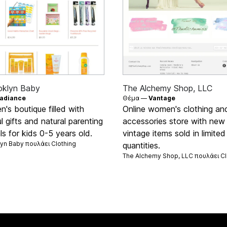
oklyn Baby
The Alchemy Shop, LLC
adiance
Θέμα —
Vantage
en's boutique filled with
Online women's clothing an
ul gifts and natural parenting
accessories store with new
ls for kids 0-5 years old.
vintage items sold in limited
yn Baby πουλάει
Clothing
quantities.
The Alchemy Shop, LLC πουλάει
Cl