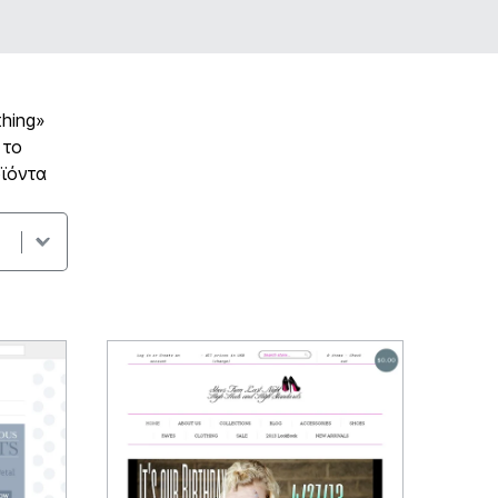
hing»
 το
ϊόντα