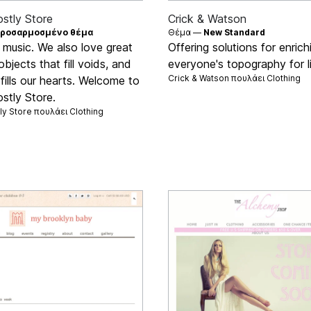
stly Store
Crick & Watson
ροσαρμοσμένο θέμα
Θέμα —
New Standard
 music. We also love great
Offering solutions for enrich
objects that fill voids, and
everyone's topography for l
Crick & Watson πουλάει
Clothing
 fills our hearts. Welcome to
stly Store.
ly Store πουλάει
Clothing