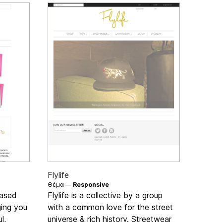
Flylife
Θέμα —
Responsive
based
Flylife is a collective by a group
ging you
with a common love for the street
l,
universe & rich history. Streetwear