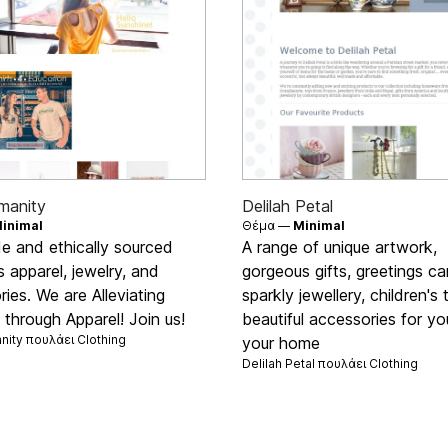
umanity
Delilah Petal
inimal
Θέμα —
Minimal
de and ethically sourced
A range of unique artwork,
 apparel, jewelry, and
gorgeous gifts, greetings ca
ies. We are Alleviating
sparkly jewellery, children's
through Apparel! Join us!
beautiful accessories for y
anity πουλάει
Clothing
your home
Delilah Petal πουλάει
Clothing