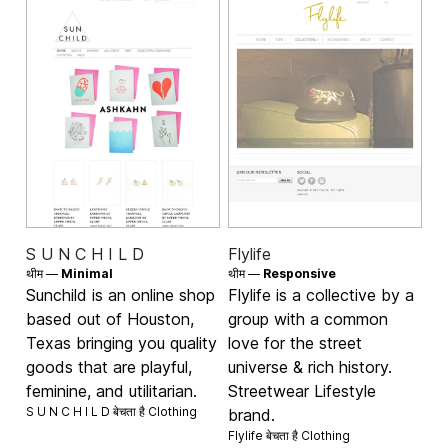
S U N C H I L D
Flylife
थीम —
Minimal
थीम —
Responsive
Sunchild is an online shop
Flylife is a collective by a
based out of Houston,
group with a common
Texas bringing you quality
love for the street
goods that are playful,
universe & rich history.
feminine, and utilitarian.
Streetwear Lifestyle
S U N C H I L D बेचता है
Clothing
brand.
Flylife बेचता है
Clothing