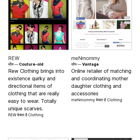
REW
meNmommy
थीम —
Couture-old
थीम —
Vantage
Rew Clothing brings into
Online retailer of matching
existence quirky and
and coordinating mother
directional items of
daughter clothing and
clothing that are really
accessories
meNmommy बेचता है
Clothing
easy to wear. Totally
unique scarves.
REW बेचता है
Clothing