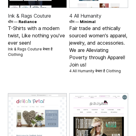
Ink & Rags Couture
4 All Humanity
थीम —
Radiance
थीम —
Minimal
T-Shirts with a modern
Fair trade and ethically
twist, Like nothing you've
sourced women's apparel,
ever seen!
jewelry, and accessories.
Ink & Rags Couture बेचता है
We are Alleviating
Clothing
Poverty through Apparel!
Join us!
4 All Humanity बेचता है
Clothing