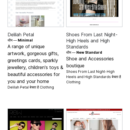
Delilah Petal
Shoes From Last Night-
High Heels and High
थीम —
Minimal
A range of unique
Standards
थीम —
New Standard
artwork, gorgeous gifts,
Shoe and Accessories
greetings cards, sparkly
boutique
jewellery, children's toys &
Shoes From Last Night-High
beautiful accessories for
Heels and High Standards बेचता है
you and your home
Clothing
Delilah Petal बेचता है
Clothing