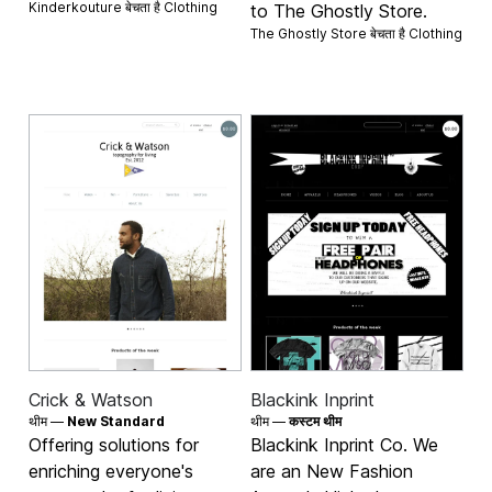
Kinderkouture बेचता है
Clothing
to The Ghostly Store.
The Ghostly Store बेचता है
Clothing
Crick & Watson
Blackink Inprint
थीम —
New Standard
थीम —
कस्टम थीम
Offering solutions for
Blackink Inprint Co. We
enriching everyone's
are an New Fashion