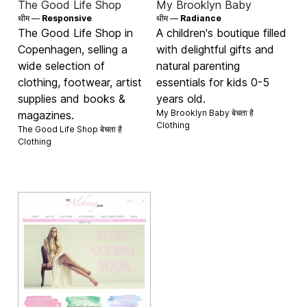
The Good Life Shop
My Brooklyn Baby
थीम —
Responsive
थीम —
Radiance
The Good Life Shop in
A children's boutique filled
Copenhagen, selling a
with delightful gifts and
wide selection of
natural parenting
clothing, footwear, artist
essentials for kids 0-5
supplies and books &
years old.
My Brooklyn Baby बेचता है
magazines.
Clothing
The Good Life Shop बेचता है
Clothing