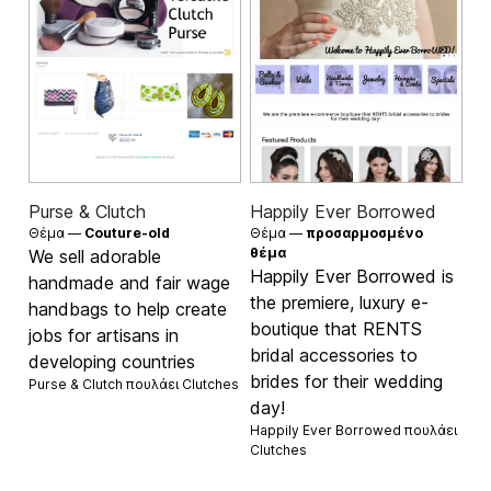
Purse & Clutch
Happily Ever Borrowed
Θέμα —
Couture-old
Θέμα —
προσαρμοσμένο
θέμα
We sell adorable
Happily Ever Borrowed is
handmade and fair wage
the premiere, luxury e-
handbags to help create
boutique that RENTS
jobs for artisans in
bridal accessories to
developing countries
brides for their wedding
Purse & Clutch πουλάει
Clutches
day!
Happily Ever Borrowed πουλάει
Clutches