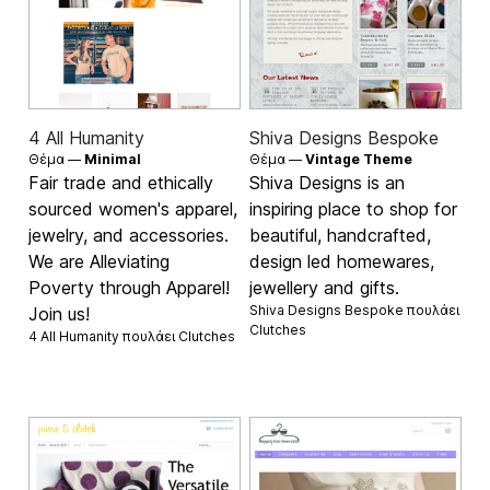
4 All Humanity
Shiva Designs Bespoke
Θέμα —
Minimal
Θέμα —
Vintage Theme
Fair trade and ethically
Shiva Designs is an
sourced women's apparel,
inspiring place to shop for
jewelry, and accessories.
beautiful, handcrafted,
We are Alleviating
design led homewares,
Poverty through Apparel!
jewellery and gifts.
Shiva Designs Bespoke πουλάει
Join us!
Clutches
4 All Humanity πουλάει
Clutches