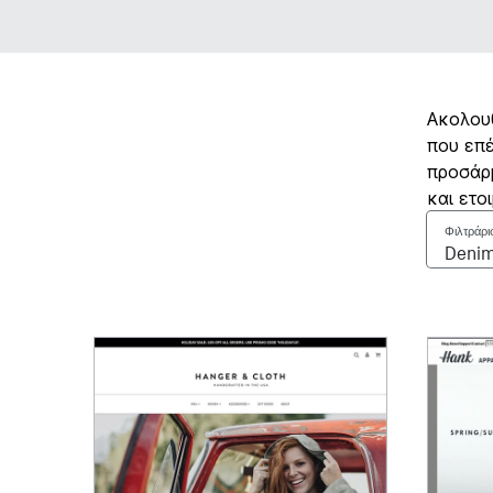
Ακολουθ
που επέ
προσάρμ
και ετο
Φιλτράρι