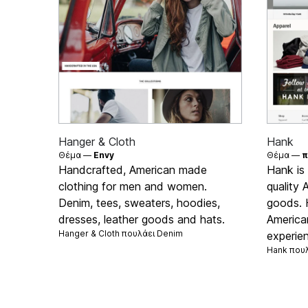
Hanger & Cloth
Hank
Θέμα —
Envy
Θέμα —
π
Handcrafted, American made
Hank is 
clothing for men and women.
quality
Denim, tees, sweaters, hoodies,
goods. 
dresses, leather goods and hats.
America
Hanger & Cloth πουλάει
Denim
experie
Hank που