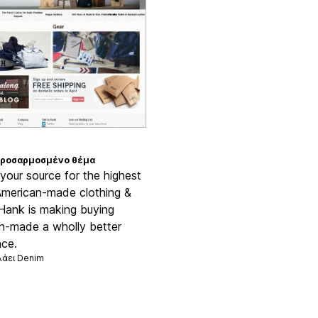
ροσαρμοσμένο θέμα
your source for the highest
 American-made clothing &
Hank is making buying
n-made a wholly better
nce.
λάει
Denim