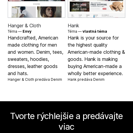
Hanger & Cloth
Hank
Téma —
Envy
Téma —
vlastná téma
Handcrafted, American
Hank is your source for
made clothing for men
the highest quality
and women. Denim, tees,
American-made clothing &
sweaters, hoodies,
goods. Hank is making
dresses, leather goods
buying American-made a
and hats.
wholly better experience.
Hanger & Cloth predáva
Denim
Hank predáva
Denim
Tvorte rýchlejšie a predávajte
viac