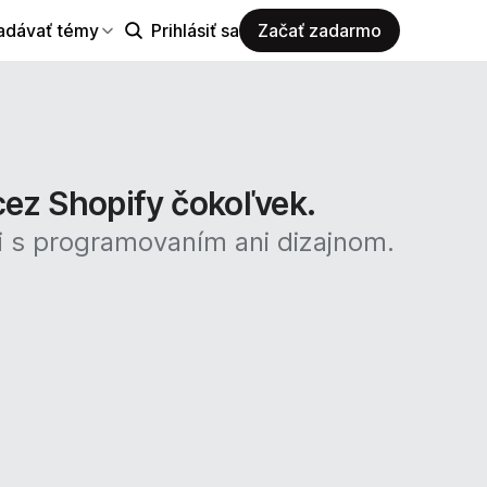
adávať témy
Prihlásiť sa
Začať zadarmo
cez Shopify čokoľvek.
i s programovaním ani dizajnom.