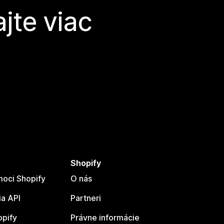
jte viac
Shopify
oci Shopify
O nás
a API
Partneri
opify
Právne informácie