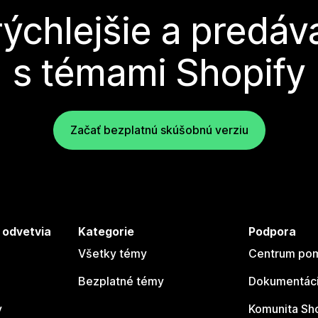
rýchlejšie a predáva
s témami Shopify
Začať bezplatnú skúšobnú verziu
 odvetvia
Kategorie
Podpora
Všetky témy
Centrum pom
Bezplatné témy
Dokumentáci
y
Komunita Sh