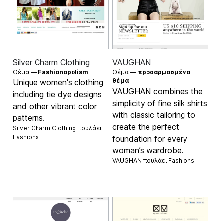
Silver Charm Clothing
VAUGHAN
Θέμα —
Fashionopolism
Θέμα —
προσαρμοσμένο
θέμα
Unique women's clothing
VAUGHAN combines the
including tie dye designs
simplicity of fine silk shirts
and other vibrant color
with classic tailoring to
patterns.
create the perfect
Silver Charm Clothing πουλάει
Fashions
foundation for every
woman’s wardrobe.
VAUGHAN πουλάει
Fashions