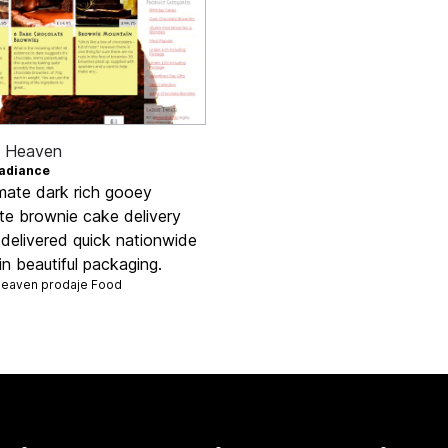
e Heaven
adiance
imate dark rich gooey
te brownie cake delivery
 delivered quick nationwide
 in beautiful packaging.
Heaven prodaje
Food