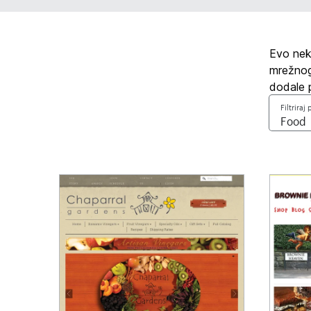
Evo neko
mrežnog 
dodale p
Filtriraj 