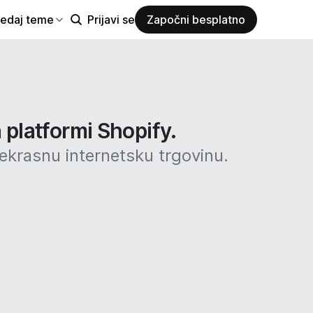
ledaj teme
Prijavi se
Započni besplatno
 platformi Shopify.
rekrasnu internetsku trgovinu.