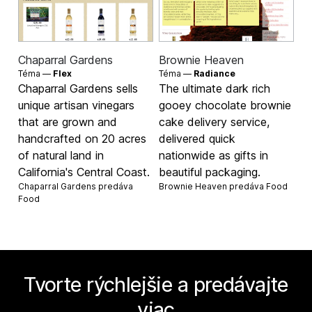
Chaparral Gardens
Brownie Heaven
Téma —
Flex
Téma —
Radiance
Chaparral Gardens sells
The ultimate dark rich
unique artisan vinegars
gooey chocolate brownie
that are grown and
cake delivery service,
handcrafted on 20 acres
delivered quick
of natural land in
nationwide as gifts in
California's Central Coast.
beautiful packaging.
Chaparral Gardens predáva
Brownie Heaven predáva
Food
Food
Tvorte rýchlejšie a predávajte
viac