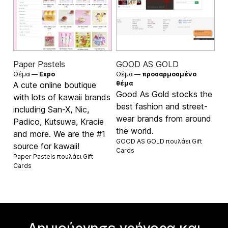
Paper Pastels
GOOD AS GOLD
Θέμα —
Expo
Θέμα —
προσαρμοσμένο
θέμα
A cute online boutique
Good As Gold stocks the
with lots of kawaii brands
best fashion and street-
including San-X, Nic,
wear brands from around
Padico, Kutsuwa, Kracie
the world.
and more. We are the #1
GOOD AS GOLD πουλάει
Gift
source for kawaii!
Cards
Paper Pastels πουλάει
Gift
Cards