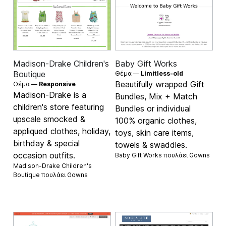
Madison-Drake Children's
Baby Gift Works
Boutique
Θέμα —
Limitless-old
Beautifully wrapped Gift
Θέμα —
Responsive
Madison-Drake is a
Bundles, Mix + Match
children's store featuring
Bundles or individual
upscale smocked &
100% organic clothes,
appliqued clothes, holiday,
toys, skin care items,
birthday & special
towels & swaddles.
occasion outfits.
Baby Gift Works πουλάει
Gowns
Madison-Drake Children's
Boutique πουλάει
Gowns